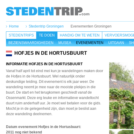
Home
Stedentrip Groningen
Evenementen Groningen
STEDENTRIPS
TE DOEN
HANDIG OM TE WETEN
VERVOERSMOGE
BEZIENSWAARDIGHEDEN
MUSEA
EVENEMENTEN
UITGAAN
SH
HOFJES IN DE HORTUSBUURT
INFORMATIE HOFJES IN DE HORTUSBUURT
Vanaf half april tot eind mei kun je wandelingen maken door
de Hofjes in de Hortusbuurt. Wel natuurlijk onder
deskundige leiding. Dit evenement is elk jaar weer. De
wandeling neemt je mee naar de mooiste plekjes in die
buurt. De start en het terugkomen geschiedt vanaf de
Ossenmarkt. Deze erg leuke en informatieve wandeltocht
duurt ruim anderhalf uur. Je moet wel betalen voor de gids.
Mocht je in de gelegenheid zijn, dan moet je beslist aan
deze wandeling deelnemen.
Datum evenement Hofjes in de Hortusbuurt
:
2011 nog niet bekend