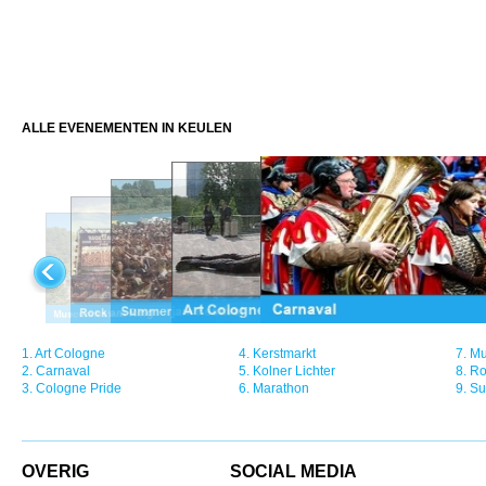
ALLE EVENEMENTEN IN KEULEN
1.
Art Cologne
4.
Kerstmarkt
7.
Mu
2.
Carnaval
5.
Kolner Lichter
8.
Ro
3.
Cologne Pride
6.
Marathon
9.
Su
OVERIG
SOCIAL MEDIA