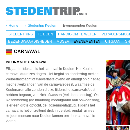
Home
Stedentrip Keulen
Evenementen Keulen
STEDENTRIPS
TE DOEN
HANDIG OM TE WETEN
VERVOERSMOGE
BEZIENSWAARDIGHEDEN
MUSEA
EVENEMENTEN
UITGAAN
SH
CARNAVAL
INFORMATIE CARNAVAL
Elk jaar in februari is het carnaval in Keulen. Het Keulse
carnaval duurt zes dagen. Het begint op donderdag met de
Weiberfastbacht of Wieverfastelovend en eindigt op dinsdag
met het verbranden van de carnavalsgeest, waarmee de
Keulenaren alle zonden die ze tijdens het carnavalsfeest
hebben begaan, van zich afwassen (Veilchendienstag). Op
Rosenmontag (de maandag voorafgaand aan Aswoensdag)
is er een grote optocht, de Rosenmontagzug. Tijdens het
carnaval is het ontzettend druk in de stad, omdat ruim een
miljoen mensen naar Keulen komen om daar carnaval te
vieren.