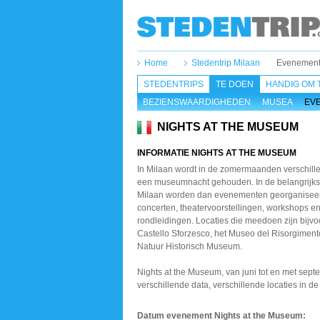
Home
Stedentrip Milaan
Evenement
STEDENTRIPS
TE DOEN
HANDIG OM 
BEZIENSWAARDIGHEDEN
MUSEA
EV
NIGHTS AT THE MUSEUM
INFORMATIE NIGHTS AT THE MUSEUM
In Milaan wordt in de zomermaanden verschill
een museumnacht gehouden. In de belangrijk
Milaan worden dan evenementen georganiseerd
concerten, theatervoorstellingen, workshops e
rondleidingen. Locaties die meedoen zijn bijvo
Castello Sforzesco, het Museo del Risorgiment
Natuur Historisch Museum.
Nights at the Museum, van juni tot en met sep
verschillende data, verschillende locaties in de
Datum evenement Nights at the Museum
: