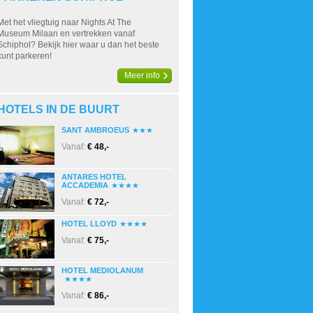
Met het vliegtuig naar Nights At The
Museum Milaan en vertrekken vanaf
Schiphol? Bekijk hier waar u dan het beste
kunt parkeren!
Meer info
HOTELS IN DE BUURT
SANT AMBROEUS
Vanaf:
€ 48,-
ANTARES HOTEL
ACCADEMIA
Vanaf:
€ 72,-
HOTEL LLOYD
Vanaf:
€ 75,-
HOTEL MEDIOLANUM
Vanaf:
€ 86,-