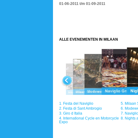
01-06-2011 t/m 01-09-2011
ALLE EVENEMENTEN IN MILAAN
1.
Festa del Naviglio
5.
Milaan
2.
Festa di Sant Ambrogio
6.
Modew
3.
Giro d Italia
7.
Navigli
4.
International Cycle en Motorcycle
8.
Nights 
Expo