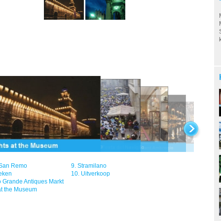
 San Remo
9.
Stramilano
eken
10.
Uitverkoop
o Grande Antiques Markt
at the Museum