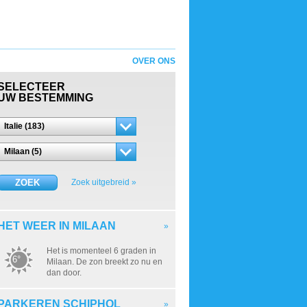
OVER ONS
SELECTEER
UW BESTEMMING
Italie (183)
Milaan (5)
ZOEK
Zoek uitgebreid »
HET WEER IN MILAAN
»
Het is momenteel 6 graden in
6°
Milaan. De zon breekt zo nu en
dan door.
PARKEREN SCHIPHOL
»