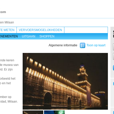
en Milaan
TE WETEN
VERVOERSMOGELIJKHEDEN
ENEMENTEN
UITGAAN
SHOPPEN
Algemene informatie
Toon op kaart
ende keren
ste musea van
. Er zijn
n
orbeeld het
o en het
tember op
 stad, Milaan.