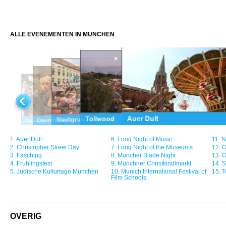
ALLE EVENEMENTEN IN MUNCHEN
1.
Auer Dult
6.
Long Night of Music
11.
N
2.
Christopher Street Day
7.
Long Night of the Museums
12.
O
3.
Fasching
8.
Muncher Blade Night
13.
O
4.
Fruhlingsfest
9.
Munchner Christkindlmarkt
14.
S
5.
Judische Kulturtage Munchen
10.
Munich International Festival of
15.
T
Film Schools
OVERIG