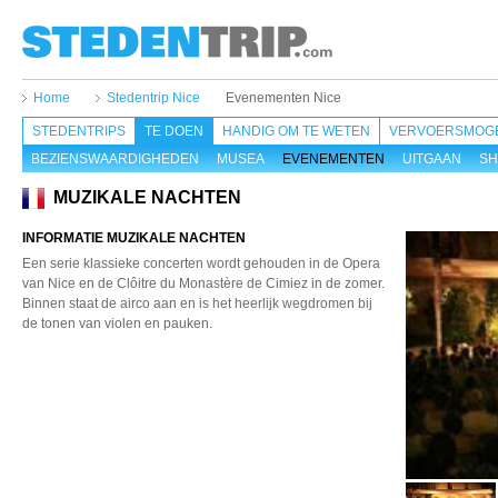
Home
Stedentrip Nice
Evenementen Nice
STEDENTRIPS
TE DOEN
HANDIG OM TE WETEN
VERVOERSMOGE
BEZIENSWAARDIGHEDEN
MUSEA
EVENEMENTEN
UITGAAN
SH
MUZIKALE NACHTEN
INFORMATIE MUZIKALE NACHTEN
Een serie klassieke concerten wordt gehouden in de Opera
van Nice en de Clôitre du Monastère de Cimiez in de zomer.
Binnen staat de airco aan en is het heerlijk wegdromen bij
de tonen van violen en pauken.