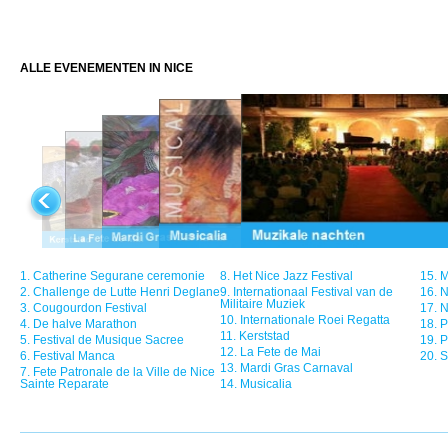
ALLE EVENEMENTEN IN NICE
1.
Catherine Segurane ceremonie
8.
Het Nice Jazz Festival
15.
M
2.
Challenge de Lutte Henri Deglane
9.
Internationaal Festival van de
16.
N
Militaire Muziek
3.
Cougourdon Festival
17.
N
10.
Internationale Roei Regatta
4.
De halve Marathon
18.
P
11.
Kerststad
5.
Festival de Musique Sacree
19.
P
12.
La Fete de Mai
6.
Festival Manca
20.
S
13.
Mardi Gras Carnaval
7.
Fete Patronale de la Ville de Nice
Sainte Reparate
14.
Musicalia