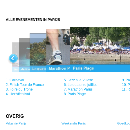
ALLE EVENEMENTEN IN PARIJS
1.
Carnaval
5.
Jazz a la Villette
9.
Pa
2.
Finish Tour de France
6.
Le quatorze juilliet
10.
P
3.
Foire du Trone
7.
Marathon Parijs
11.
R
4.
Herfstfestival
8.
Paris Plage
OVERIG
Vakantie Parijs
Weekendje Parijs
Goedkoop