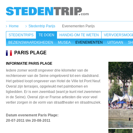
Home
Stedentrip Parijs
Evenementen Parijs
STEDENTRIPS
TE DOEN
HANDIG OM TE WETEN
VERVOERSMOGE
BEZIENSWAARDIGHEDEN
MUSEA
EVENEMENTEN
UITGAAN
SH
PARIS PLAGE
INFORMATIE PARIS PLAGE
Iedere zomer wordt ongeveer drie kilometer van de
rechteroever van de Seine omgetoverd tot een stadstrand.
Het gebied loopt ongeveer van Hotel de Ville tot Pont Neuf.
Overal zijn terrasjes, opgeleukt met palmbomen en
ligbedden. Er is een zwembad (want je kunt niet zwemmen
in de Seine). Overal zijn er Franse artiesten die voor veel
vertier zorgen in de vorm van straattheater en straatmuziek.
Datum evenement Paris Plage
:
20-07-2011 t/m 20-08-2011