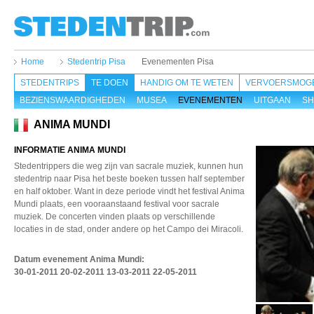
Home
Stedentrip Pisa
Evenementen Pisa
STEDENTRIPS
TE DOEN
HANDIG OM TE WETEN
VERVOERSMOGE
BEZIENSWAARDIGHEDEN
MUSEA
EVENEMENTEN
UITGAAN
SH
ANIMA MUNDI
INFORMATIE ANIMA MUNDI
Stedentrippers die weg zijn van sacrale muziek, kunnen hun
stedentrip naar Pisa het beste boeken tussen half september
en half oktober. Want in deze periode vindt het festival Anima
Mundi plaats, een vooraanstaand festival voor sacrale
muziek. De concerten vinden plaats op verschillende
locaties in de stad, onder andere op het Campo dei Miracoli.
Datum evenement Anima Mundi
:
30-01-2011 20-02-2011 13-03-2011 22-05-2011