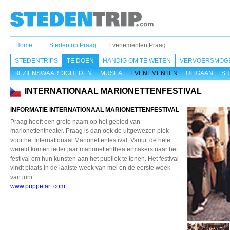
Home
Stedentrip Praag
Evenementen Praag
STEDENTRIPS
TE DOEN
HANDIG OM TE WETEN
VERVOERSMOGE
BEZIENSWAARDIGHEDEN
MUSEA
EVENEMENTEN
UITGAAN
SH
INTERNATIONAAL MARIONETTENFESTIVAL
INFORMATIE INTERNATIONAAL MARIONETTENFESTIVAL
Praag heeft een grote naam op het gebied van
marionettentheater. Praag is dan ook de uitgewezen plek
voor het Internationaal Marionettenfestival. Vanuit de hele
wereld komen ieder jaar marionettentheatermakers naar het
festival om hun kunsten aan het publiek te tonen. Het festival
vindt plaats in de laatste week van mei en de eerste week
van juni.
www.puppetart.com