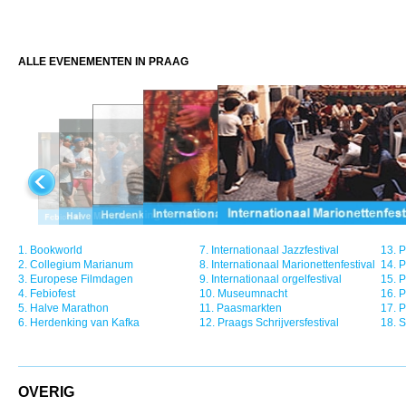
ALLE EVENEMENTEN IN PRAAG
1.
Bookworld
7.
Internationaal Jazzfestival
13.
P
2.
Collegium Marianum
8.
Internationaal Marionettenfestival
14.
P
3.
Europese Filmdagen
9.
Internationaal orgelfestival
15.
P
4.
Febiofest
10.
Museumnacht
16.
P
5.
Halve Marathon
11.
Paasmarkten
17.
P
6.
Herdenking van Kafka
12.
Praags Schrijversfestival
18.
S
OVERIG