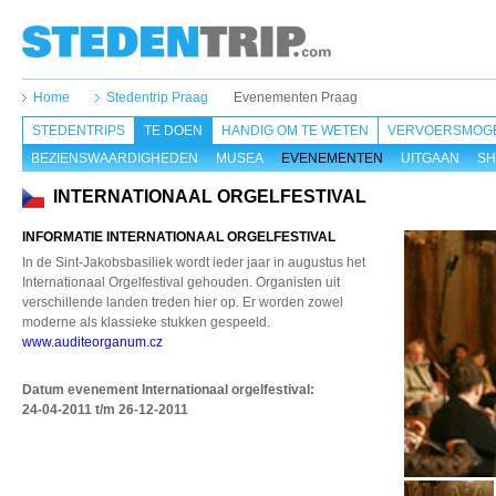
Home
Stedentrip Praag
Evenementen Praag
STEDENTRIPS
TE DOEN
HANDIG OM TE WETEN
VERVOERSMOGE
BEZIENSWAARDIGHEDEN
MUSEA
EVENEMENTEN
UITGAAN
SH
INTERNATIONAAL ORGELFESTIVAL
INFORMATIE INTERNATIONAAL ORGELFESTIVAL
In de Sint-Jakobsbasiliek wordt ieder jaar in augustus het
Internationaal Orgelfestival gehouden. Organisten uit
verschillende landen treden hier op. Er worden zowel
moderne als klassieke stukken gespeeld.
www.auditeorganum.cz
Datum evenement Internationaal orgelfestival
:
24-04-2011 t/m 26-12-2011