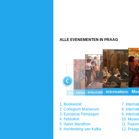
ALLE EVENEMENTEN IN PRAAG
1.
Bookworld
7.
Internat
2.
Collegium Marianum
8.
Internat
3.
Europese Filmdagen
9.
Internat
4.
Febiofest
10.
Museu
5.
Halve Marathon
11.
Paasm
6.
Herdenking van Kafka
12.
Praags