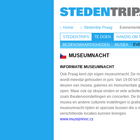
Home
Stedentrip Praag
Evenement
STEDENTRIPS
TE DOEN
HANDIG OM 
BEZIENSWAARDIGHEDEN
MUSEA
EV
MUSEUMNACHT
INFORMATIE MUSEUMNACHT
Ook Praag kent zijn eigen museumnacht. De 
wordt meestal gehouden in juni. Van 19:00 tot
deuren van musea, galeries en monumentale
open. Maar ook op straat vinden er vele activite
zoals theatervoorstellingen en concerten. De t
musea en andere culturele instellingen is gratis
museumnacht rijden er speciale bussen die u 
verschillende locaties kunnen brengen.
www.muzejninoc.cz