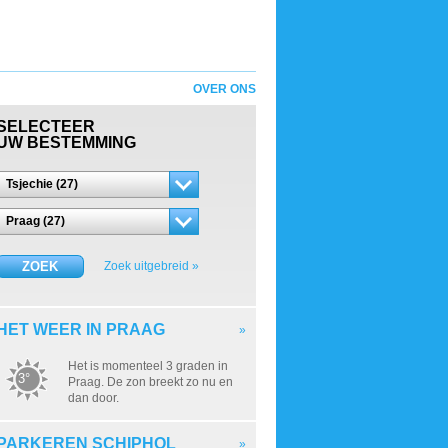
OVER ONS
SELECTEER
UW BESTEMMING
Tsjechie (27)
Praag (27)
ZOEK
Zoek uitgebreid »
HET WEER IN PRAAG
»
Het is momenteel 3 graden in
3°
Praag. De zon breekt zo nu en
dan door.
PARKEREN SCHIPHOL
»