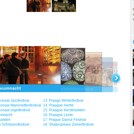
ionaal Jazzfestival
13.
Praags Winterfestival
ionaal Marionettenfestival
14.
Praagse Herfst
ionaal orgelfestival
15.
Praagse Kerstmarkten
mnacht
16.
Praagse Lente
arkten
17.
Prague Dance Festival
 Schrijversfestival
18.
Shakespeare Zomerfestival