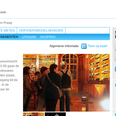
en Praag
TE WETEN
VERVOERSMOGELIJKHEDEN
ENEMENTEN
UITGAAN
SHOPPEN
Algemene informatie
Toon op kaart
museumnacht
 01:00 gaan de
 gebouwen
iten plaats,
oegang tot de
. In de
naar de