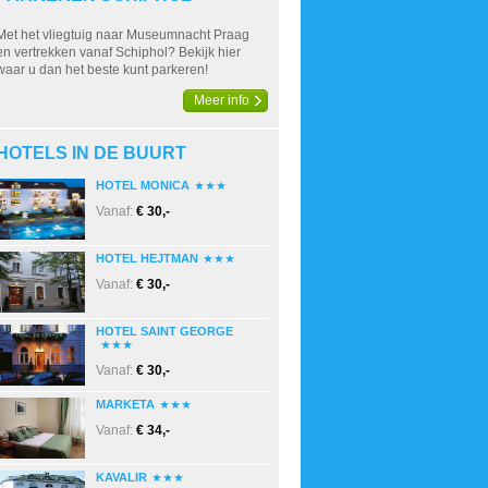
Met het vliegtuig naar Museumnacht Praag
en vertrekken vanaf Schiphol? Bekijk hier
waar u dan het beste kunt parkeren!
Meer info
HOTELS IN DE BUURT
HOTEL MONICA
Vanaf:
€ 30,-
HOTEL HEJTMAN
Vanaf:
€ 30,-
HOTEL SAINT GEORGE
Vanaf:
€ 30,-
MARKETA
Vanaf:
€ 34,-
KAVALIR