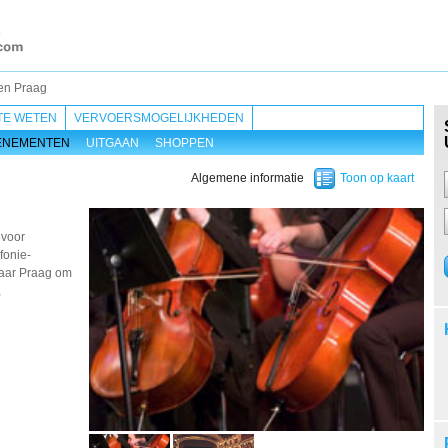
en Praag
TE WETEN
VERVOERSMOGELIJKHEDEN
ENEMENTEN
UITGAAN
SHOPPEN
Algemene informatie
Toon op kaart
 voor
fonie-
naar Praag om
,