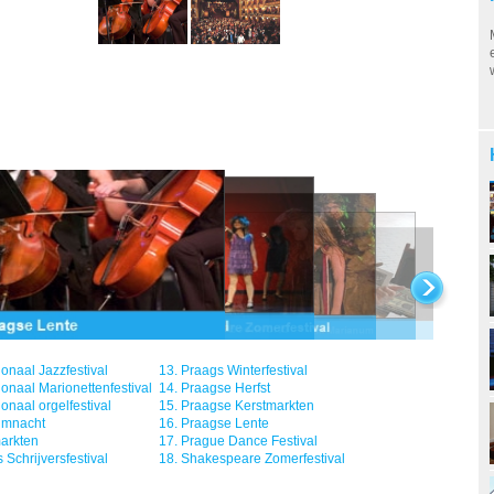
ionaal Jazzfestival
13.
Praags Winterfestival
ionaal Marionettenfestival
14.
Praagse Herfst
ionaal orgelfestival
15.
Praagse Kerstmarkten
mnacht
16.
Praagse Lente
arkten
17.
Prague Dance Festival
 Schrijversfestival
18.
Shakespeare Zomerfestival