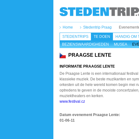
Home
Stedentrip Praag
Evenement
STEDENTRIPS
TE DOEN
HANDIG OM 
BEZIENSWAARDIGHEDEN
MUSEA
EV
PRAAGSE LENTE
INFORMATIE PRAAGSE LENTE
De Praagse Lente is een internationaal festival
klassieke muziek. De beste muzikanten en sym
orkesten uit de hele wereld komen begin mei 
optredens te geven in de mooiste concertzalen
muziektheaters en kerken.
www.festival.cz
Datum evenement Praagse Lente
:
01-06-11