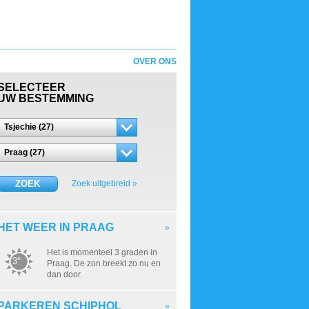
OVER ONS
SELECTEER
UW BESTEMMING
Tsjechie (27)
Praag (27)
ZOEK
Zoek uitgebreid »
HET WEER IN PRAAG
»
Het is momenteel 3 graden in
3°
Praag. De zon breekt zo nu en
dan door.
PARKEREN SCHIPHOL
»