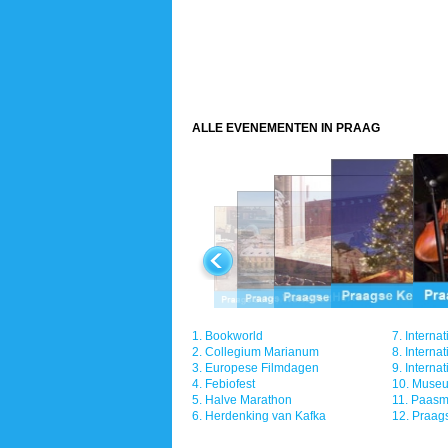
ALLE EVENEMENTEN IN PRAAG
1.
Bookworld
7.
Internat
2.
Collegium Marianum
8.
Internat
3.
Europese Filmdagen
9.
Internat
4.
Febiofest
10.
Museu
5.
Halve Marathon
11.
Paasm
6.
Herdenking van Kafka
12.
Praags