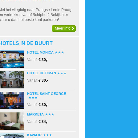
Met het vliegtuig naar Praagse Lente Praag
en vertrekken vanaf Schiphol? Bekijk hier
waar u dan het beste kunt parkeren!
Meer info
HOTELS IN DE BUURT
HOTEL MONICA
Vanaf:
€ 30,-
HOTEL HEJTMAN
Vanaf:
€ 30,-
HOTEL SAINT GEORGE
Vanaf:
€ 30,-
MARKETA
Vanaf:
€ 34,-
KAVALIR