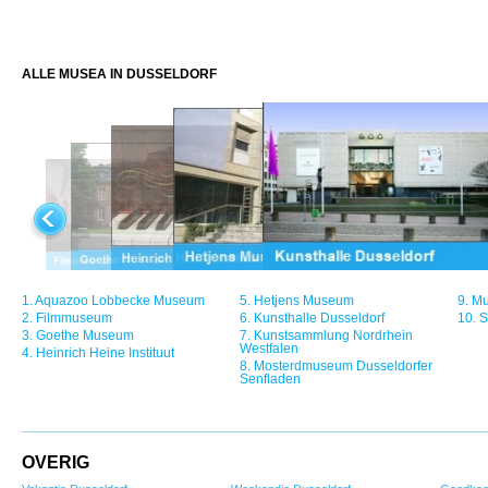
ALLE MUSEA IN DUSSELDORF
1.
Aquazoo Lobbecke Museum
5.
Hetjens Museum
9.
Mu
2.
Filmmuseum
6.
Kunsthalle Dusseldorf
10.
S
3.
Goethe Museum
7.
Kunstsammlung Nordrhein
Westfalen
4.
Heinrich Heine Instituut
8.
Mosterdmuseum Dusseldorfer
Senfladen
OVERIG