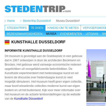
Home
Stedentrip Dusseldorf
Musea Dusseldorf
STEDENTRIPS
TE DOEN
HANDIG OM TE WETEN
VERVOERSMOGE
BEZIENSWAARDIGHEDEN
MUSEA
EVENEMENTEN
UITGAAN
SH
KUNSTHALLE DUSSELDORF
INFORMATIE KUNSTHALLE DUSSELDORF
Dit museum is gevestigd aan de Grabbeplatz in een gebouw
dat in 1967 ontworpen is door de architecten Beckmann en
Brockes. Het gebouw werd vanwege economische redenen
opgetrokken uit voorgefabriceerde betonblokken. De
Kunsthalle experimenteert met hedendaagse kunst en wil
tevens de discussie over hedendaagse kunst zo veel
mogelijk stimuleren. Het museum heeft geen eigen collectie,
maar toont wisselende collecties moderne kunst van eigen
bodem en uit het buitenland. Kijk voor meer informatie over
het museum en de actuele tentoonstellingen op de website
van de
Kunsthalle Düsseldorf
.