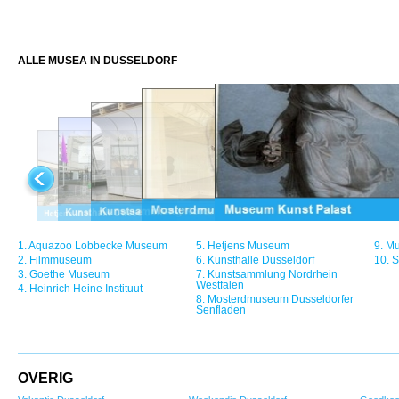
ALLE MUSEA IN DUSSELDORF
1.
Aquazoo Lobbecke Museum
5.
Hetjens Museum
9.
Mu
2.
Filmmuseum
6.
Kunsthalle Dusseldorf
10.
S
3.
Goethe Museum
7.
Kunstsammlung Nordrhein
Westfalen
4.
Heinrich Heine Instituut
8.
Mosterdmuseum Dusseldorfer
Senfladen
OVERIG