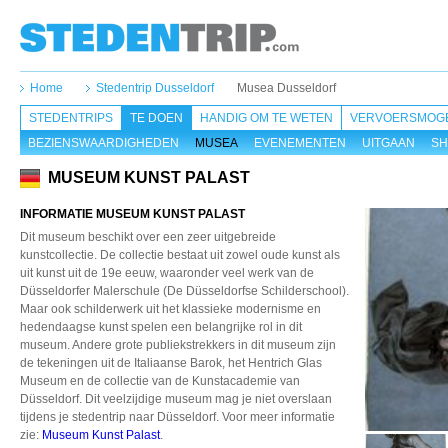
Home
Stedentrip Dusseldorf
Musea Dusseldorf
STEDENTRIPS
TE DOEN
HANDIG OM TE WETEN
VERVOERSMOGE
BEZIENSWAARDIGHEDEN
MUSEA
EVENEMENTEN
UITGAAN
SH
MUSEUM KUNST PALAST
INFORMATIE MUSEUM KUNST PALAST
Dit museum beschikt over een zeer uitgebreide
kunstcollectie. De collectie bestaat uit zowel oude kunst als
uit kunst uit de 19e eeuw, waaronder veel werk van de
Düsseldorfer Malerschule (De Düsseldorfse Schilderschool).
Maar ook schilderwerk uit het klassieke modernisme en
hedendaagse kunst spelen een belangrijke rol in dit
museum. Andere grote publiekstrekkers in dit museum zijn
de tekeningen uit de Italiaanse Barok, het Hentrich Glas
Museum en de collectie van de Kunstacademie van
Düsseldorf. Dit veelzijdige museum mag je niet overslaan
tijdens je stedentrip naar Düsseldorf. Voor meer informatie
zie:
Museum Kunst Palast
.