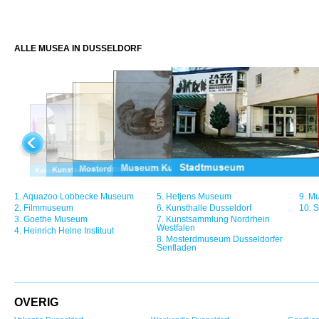
ALLE MUSEA IN DUSSELDORF
1.
Aquazoo Lobbecke Museum
5.
Hetjens Museum
9.
Mu
2.
Filmmuseum
6.
Kunsthalle Dusseldorf
10.
S
3.
Goethe Museum
7.
Kunstsammlung Nordrhein
Westfalen
4.
Heinrich Heine Instituut
8.
Mosterdmuseum Dusseldorfer
Senfladen
OVERIG