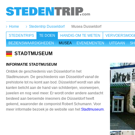
Home
Stedentrip Dusseldorf
Musea Dusseldorf
STEDENTRIPS
TE DOEN
HANDIG OM TE WETEN
VERVOERSMOGE
BEZIENSWAARDIGHEDEN
MUSEA
EVENEMENTEN
UITGAAN
SH
STADTMUSEUM
INFORMATIE STADTMUSEUM
Ontdek de geschiedenis van Düsseldorf in het
Stadtmuseum. De geschiedenis van Düsseldorf vanaf de
prehistorie tot nu komt aan bod. Düsseldorf wordt van alle
kanten belicht aan de hand van schilderijen, voorwerpen,
juwelen en nog veel meer. Er wordt onder andere aandacht
besteed aan beroemde inwoners die Düsseldorf heeft
gekend, waaronder de componist Robert Schumann. Voor
meer informatie bezoek je de website van het
Stadtmuseum
.