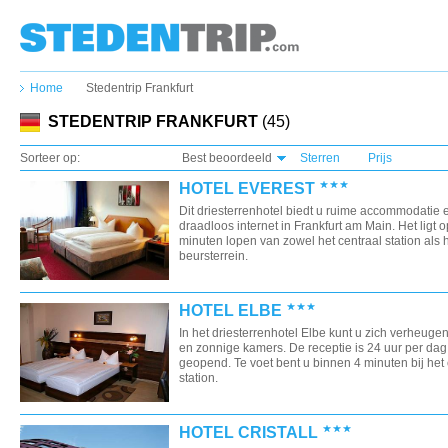
Home
Stedentrip Frankfurt
STEDENTRIP FRANKFURT
(45)
Sorteer op:
Best beoordeeld
Sterren
Prijs
HOTEL EVEREST
Dit driesterrenhotel biedt u ruime accommodatie e
draadloos internet in Frankfurt am Main. Het ligt 
minuten lopen van zowel het centraal station als 
beursterrein.
HOTEL ELBE
In het driesterrenhotel Elbe kunt u zich verheuge
en zonnige kamers. De receptie is 24 uur per dag
geopend. Te voet bent u binnen 4 minuten bij het 
station.
HOTEL CRISTALL