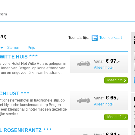
20)
Toon als lijst
Toon op kaart
Sterren
Prijs
WITTE HUIS
€ 97,-
Vanaf
ervolle Hotel Het Witte Huis is gelegen in
Alleen hotel
 lanen van Bergen, op korte afstand van
trum en ongeveer 5 km van het strand.
Meer info
CHLUST
€ 65,-
Vanaf
 driesterrenhotel in traditionele stijl, op
Alleen hotel
et idyllische kunstenaarsdorp Bergen.
s een kleinschalig hotel met een gezellige
jke service.
Meer info
L ROSENKRANTZ
€ 94,-