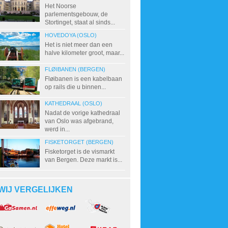
Het Noorse
parlementsgebouw, de
Stortinget, staat al sinds...
HOVEDOYA (OSLO)
Het is niet meer dan een
halve kilometer groot, maar...
FLØIBANEN (BERGEN)
Fløibanen is een kabelbaan
op rails die u binnen...
KATHEDRAAL (OSLO)
Nadat de vorige kathedraal
van Oslo was afgebrand,
werd in...
FISKETORGET (BERGEN)
Fisketorget is de vismarkt
van Bergen. Deze markt is...
WIJ VERGELIJKEN