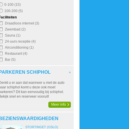
0-100 (15)
100-200 (5)
Faciliteiten
Draadloos internet (3)
Zwembad (2)
Sauna (1)
24-uurs receptie (4)
Airconditioning (1)
Restaurant (4)
Bar (5)
PARKEREN SCHIPHOL
»
Denkt u er aan dat wanneer u met de auto
naar schiphol komt u deze ook moet
parkeren? Dit kan eenvoudig bij schiphol.
Bekijk snel en reserveer vooruit!
Meer info
BEZIENSWAARDIGHEDEN
STORTINGET (OSLO)