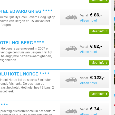
Meer info
OTEL EDVARD GRIEG
€ 86,-
Vanaf
richte Quality Hotel Edvard Grieg ligt op
Alleen hotel
thaven van Bergen en 15 km van het
 Bergen.
Meer info
OTEL HOLBERG
€ 82,-
Vanaf
 Holberg is gerenoveerd in 2007 en
Alleen hotel
levendige centrum van Bergen. Het ligt
de belangrijkste bezienswaardigheden,
ansgebieden.
Meer info
BLU HOTEL NORGE
€ 122,-
Vanaf
Hotel Norge ligt op slechts 5 minuten
Alleen hotel
oemde Vismarkt. De bus naar de
aast het hotel. Het hotel heeft 3 bars, 2
discotheek.
Meer info
€ 34,-
Vanaf
prachtig driesterrenhotel in het centrum
Alleen hotel