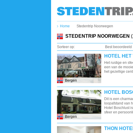
Home
Stedentrip Noorwegen
STEDENTRIP NOORWEGEN
(
Sorteer op:
Best beoordeeld
HOTEL HET 
Het rustige en sfe
een van de mooie
het gezellige cen
Bergen
HOTEL BOS
Dit is een charmant
loopafstand van h
Hotel Boschlust i
sfeer en persoonli
Bergen
THON HOTE