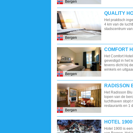
Bergen
QUALITY H
Het praktisch inge
4 km van de luch
stadscentrum van
Bergen
COMFORT H
Het Comfort Hotel
gevestigd in het 
tevens dicht bij 
winkels en uitga
Bergen
RADISSON 
Het Radisson Blu 
lopen van de ber
luchthaven stopt n
restaurants en 1 
Bergen
HOTEL 1900
Hotel 1900 is een 