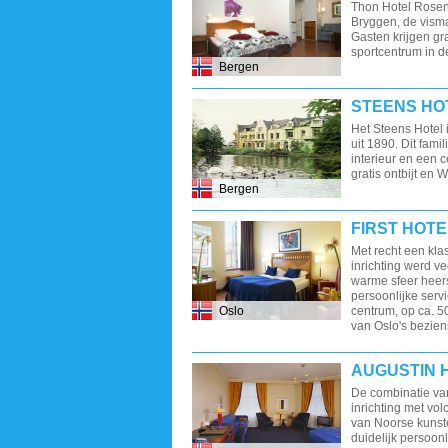
Thon Hotel Rosenk
Bryggen, de vism
Gasten krijgen gra
sportcentrum in d
Bergen
STEENS HO
Het Steens Hotel 
uit 1890. Dit famil
interieur en een c
gratis ontbijt en W
Bergen
FIRST HOTE
Met recht een klas
inrichting werd ve
warme sfeer heers
persoonlijke serv
Oslo
centrum, op ca. 5
van Oslo's bezien
AUGUSTIN 
De combinatie van
inrichting met vol
van Noorse kunste
duidelijk persoonli