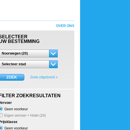
OVER ONS
SELECTEER
UW BESTEMMING
Noorwegen (20)
Selecteer stad
ZOEK
Zoek uitgebreid »
FILTER ZOEKRESULTATEN
Vervoer
Geen voorkeur
Eigen vervoer + Hotel (20)
Prijsklasse
Geen voorkeur