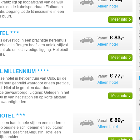
Vanaf
rantz ligt op loopafstand van de wijk
Alleen hotel
arkt en de kabelspoorbaan Floibanen.
tis toegang tot de fitnessruimte in een
e buurt.
Meer info
TEL
€ 83,-
Vanaf
is gevestigd in een prachtige herenhuis
Alleen hotel
iehotel in Bergen heeft een uniek, stijlvol
entrale en toch vredige ligging. Het biedt
iFi.
Meer info
L MILLENNIUM
€ 77,-
Vanaf
se hotel in het centrum van Oslo. Bij de
Alleen hotel
el hout gebruikt waardoor er een prettige,
t. Niet al te groot en daardoor
ice gewaarborgd. Ligging: Gelegen in het
Meer info
00 m van het station en op korte afstand
swaardigheden ...
HOTEL
€ 89,-
Vanaf
 een traditionele stijl en een moderne
Alleen hotel
op originele schilderijen en sculpturen
naars, geeft het Augustin Hotel een
jk karakter.