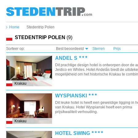
Home
Stedentrip Polen
STEDENTRIP POLEN
(9)
Sorteer op:
Best beoordeeld
Sterren
Prijs
ANDEL S
Dit prachtige design hotel is ontworpen door de a
Jestico en Whiles. Hotel Andelâs biedt de uitstek
mogelijkheid om het historische Krakau te combine
Krakau
WYSPIANSKI
Dit leuke hotel is heeft een geweldige ligging in h
van Krakau. Hotel Wyspianski heeft een prima
prijs/kwaliteit verhouding.
Krakau
HOTEL SWING