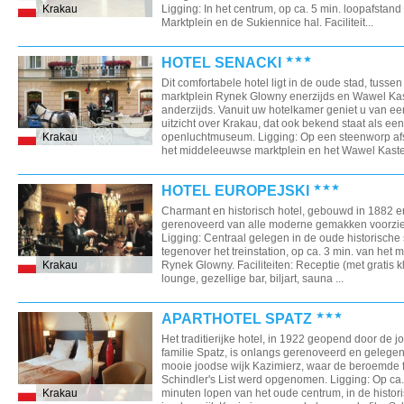
Krakau
Ligging: In het centrum, op ca. 5 min. loopafstand
Marktplein en de Sukiennice hal. Faciliteit...
HOTEL SENACKI
Dit comfortabele hotel ligt in de oude stad, tussen
marktplein Rynek Glowny enerzijds en Wawel Ka
anderzijds. Vanuit uw hotelkamer geniet u van e
uitzicht over Krakau, dat ook bekend staat als een
Krakau
openluchtmuseum. Ligging: Op een steenworp af
het middeleeuwse marktplein en het Wawel Kaste.
HOTEL EUROPEJSKI
Charmant en historisch hotel, gebouwd in 1882 e
gerenoveerd van alle moderne gemakken voorzi
Ligging: Centraal gelegen in de oude historische 
tegenover het treinstation, op ca. 3 min. van het m
Krakau
Rynek Glowny. Faciliteiten: Receptie (met gratis kl
lounge, gezellige bar, biljart, sauna ...
APARTHOTEL SPATZ
Het traditierijke hotel, in 1922 geopend door de 
familie Spatz, is onlangs gerenoveerd en gelegen
mooie joodse wijk Kazimierz, waar de beroemde f
Schindler's List werd opgenomen. Ligging: Op ca
Krakau
minuten lopen van het oude centrum, in de histor