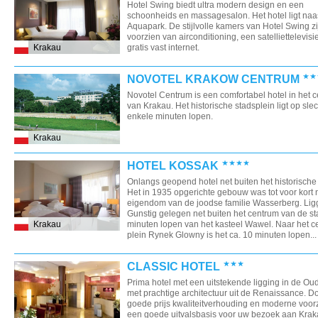
Hotel Swing biedt ultra modern design en een
schoonheids en massagesalon. Het hotel ligt naas
Aquapark. De stijlvolle kamers van Hotel Swing zi
voorzien van airconditioning, een satelliettelevisi
Krakau
gratis vast internet.
NOVOTEL KRAKOW CENTRUM
Novotel Centrum is een comfortabel hotel in het 
van Krakau. Het historische stadsplein ligt op sle
enkele minuten lopen.
Krakau
HOTEL KOSSAK
Onlangs geopend hotel net buiten het historische
Het in 1935 opgerichte gebouw was tot voor kort
eigendom van de joodse familie Wasserberg. Lig
Gunstig gelegen net buiten het centrum van de st
Krakau
minuten lopen van het kasteel Wawel. Naar het c
plein Rynek Glowny is het ca. 10 minuten lopen...
CLASSIC HOTEL
Prima hotel met een uitstekende ligging in de Ou
met prachtige architectuur uit de Renaissance. D
goede prijs kwaliteitverhouding en moderne voor
een goede uitvalsbasis voor uw bezoek aan Krak