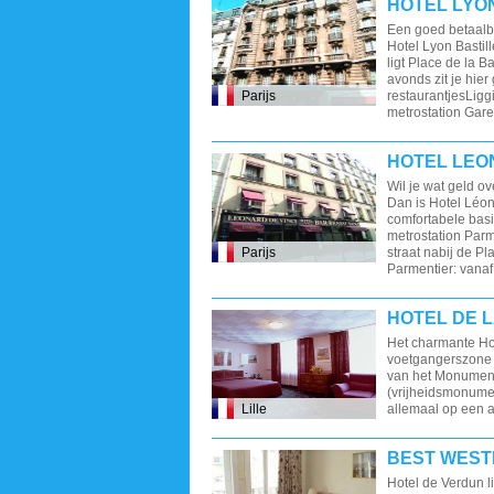
HOTEL LYO
Een goed betaalba
Hotel Lyon Bastill
ligt Place de la B
avonds zit je hie
Parijs
restaurantjesLiggi
metrostation Gare 
HOTEL LEO
Wil je wat geld o
Dan is Hotel Léon
comfortabele basic
metrostation Parme
Parijs
straat nabij de P
Parmentier: vanaf 
HOTEL DE L
Het charmante Hot
voetgangerszone v
van het Monument 
(vrijheidsmonumen
Lille
allemaal op een a
BEST WEST
Hotel de Verdun li