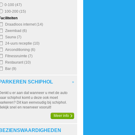
0-100 (47)
100-200 (15)
Faciliteiten
Draadloos internet (14)
Zwembad (6)
Sauna (7)
24-uurs receptie (10)
Airconditioning (6)
Fitnessruimte (7)
Restaurant (10)
Bar (9)
PARKEREN SCHIPHOL
»
Denkt u er aan dat wanneer u met de auto
naar schiphol komt u deze ook moet
parkeren? Dit kan eenvoudig bij schiphol.
Bekijk snel en reserveer vooruit!
Meer info
BEZIENSWAARDIGHEDEN