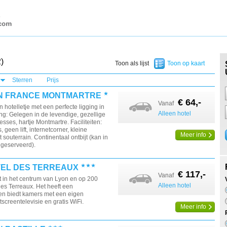
)
Toon als lijst
Toon op kaart
Sterren
Prijs
IN FRANCE MONTMARTRE
€ 64,-
Vanaf
n hotelletje met een perfecte ligging in
Alleen hotel
ng: Gelegen in de levendige, gezellige
sses, hartje Montmartre. Faciliteiten:
 geen lift, internetcorner, kleine
Meer info
t souterrain. Continentaal ontbijt (kan in
geserveerd).
EL DES TERREAUX
€ 117,-
Vanaf
gt in het centrum van Lyon en op 200
Alleen hotel
es Terreaux. Het heeft een
n biedt kamers met een eigen
screentelevisie en gratis WiFi.
Meer info