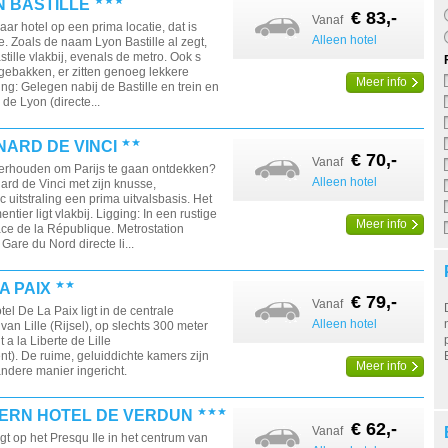
N BASTILLE
€ 83,-
Vanaf
ar hotel op een prima locatie, dat is
Alleen hotel
e. Zoals de naam Lyon Bastille al zegt,
astille vlakbij, evenals de metro. Ook s
r gebakken, er zitten genoeg lekkere
Meer info
ng: Gelegen nabij de Bastille en trein en
de Lyon (directe...
NARD DE VINCI
€ 70,-
Vanaf
verhouden om Parijs te gaan ontdekken?
Alleen hotel
ard de Vinci met zijn knusse,
 uitstraling een prima uitvalsbasis. Het
ntier ligt vlakbij. Ligging: In een rustige
Meer info
lace de la République. Metrostation
Gare du Nord directe li...
A PAIX
€ 79,-
Vanaf
el De La Paix ligt in de centrale
Alleen hotel
an Lille (Rijsel), op slechts 300 meter
a la Liberte de Lille
t). De ruime, geluiddichte kamers zijn
Meer info
ndere manier ingericht.
ERN HOTEL DE VERDUN
€ 62,-
Vanaf
gt op het Presqu Ile in het centrum van