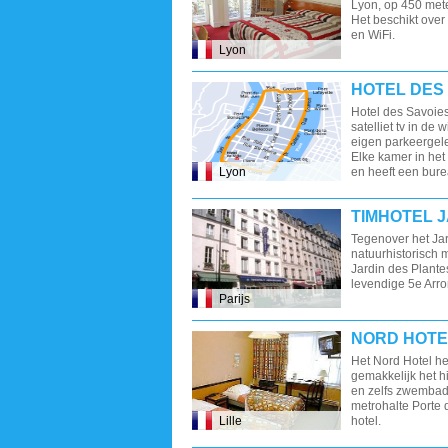
Lyon, op 450 mete
Het beschikt over
en WiFi.
Lyon
HOTEL DES
Hotel des Savoie
satelliet tv in de 
eigen parkeergele
Elke kamer in het
Lyon
en heeft een bure
TIMHOTEL 
Tegenover het Jar
natuurhistorisch 
Jardin des Plantes
levendige 5e Arr
Parijs
NORD HOTE
Het Nord Hotel he
gemakkelijk het 
en zelfs zwemba
metrohalte Porte d
Lille
hotel.