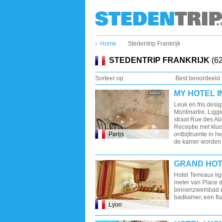
Home
Stedentrip Frankrijk
STEDENTRIP FRANKRIJK
(62
Sorteer op:
Best beoordeeld
MY HOTEL 
Leuk en fris desig
Montmartre. Liggi
straat Rue des Abe
Receptie met kluis,
Parijs
ontbijtruimte in he
de kamer worden 
GRAND HOT
Hotel Terreaux li
meter van Place d
binnenzwembad e
badkamer, een flat
Lyon