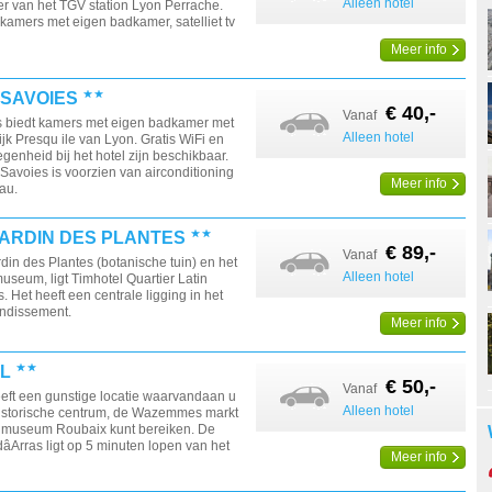
Alleen hotel
r van het TGV station Lyon Perrache.
 kamers met eigen badkamer, satelliet tv
Meer info
 SAVOIES
€ 40,-
Vanaf
s biedt kamers met eigen badkamer met
Alleen hotel
wijk Presqu ile van Lyon. Gratis WiFi en
genheid bij het hotel zijn beschikbaar.
 Savoies is voorzien van airconditioning
Meer info
au.
JARDIN DES PLANTES
€ 89,-
Vanaf
din des Plantes (botanische tuin) en het
Alleen hotel
museum, ligt Timhotel Quartier Latin
. Het heeft een centrale ligging in het
ondissement.
Meer info
L
€ 50,-
Vanaf
eft een gunstige locatie waarvandaan u
Alleen hotel
historische centrum, de Wazemmes markt
dmuseum Roubaix kunt bereiken. De
âArras ligt op 5 minuten lopen van het
Meer info