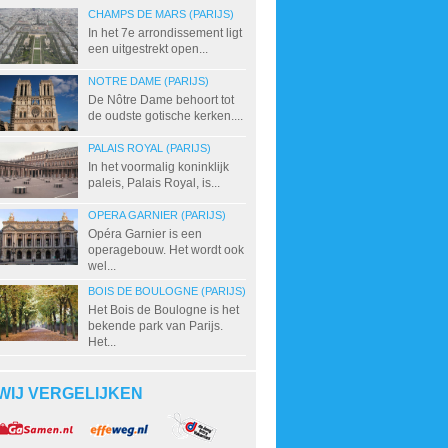
CHAMPS DE MARS (PARIJS)
In het 7e arrondissement ligt
een uitgestrekt open...
NOTRE DAME (PARIJS)
De Nôtre Dame behoort tot
de oudste gotische kerken....
PALAIS ROYAL (PARIJS)
In het voormalig koninklijk
paleis, Palais Royal, is...
OPERA GARNIER (PARIJS)
Opéra Garnier is een
operagebouw. Het wordt ook
wel...
BOIS DE BOULOGNE (PARIJS)
Het Bois de Boulogne is het
bekende park van Parijs.
Het...
WIJ VERGELIJKEN