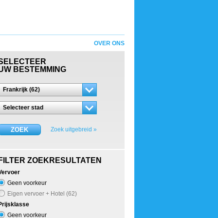
OVER ONS
SELECTEER
UW BESTEMMING
Frankrijk (62)
Selecteer stad
ZOEK
Zoek uitgebreid »
FILTER ZOEKRESULTATEN
Vervoer
Geen voorkeur
Eigen vervoer + Hotel (62)
Prijsklasse
Geen voorkeur