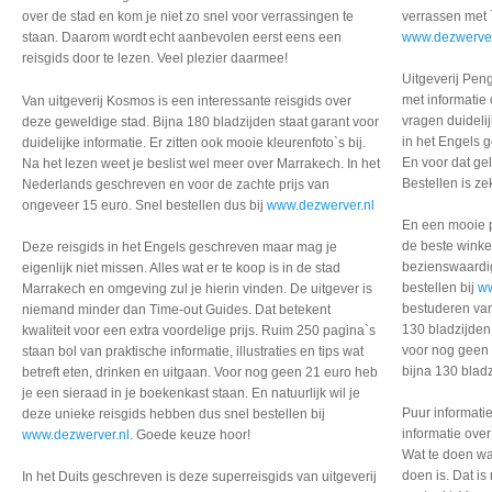
over de stad en kom je niet zo snel voor verrassingen te
verrassen met `
staan. Daarom wordt echt aanbevolen eerst eens een
www.dezwerver
reisgids door te lezen. Veel plezier daarmee!
Uitgeverij Pen
met informatie 
Van uitgeverij Kosmos is een interessante reisgids over
vragen duideli
deze geweldige stad. Bijna 180 bladzijden staat garant voor
in het Engels 
duidelijke informatie. Er zitten ook mooie kleurenfoto`s bij.
En voor dat ge
Na het lezen weet je beslist wel meer over Marrakech. In het
Bestellen is z
Nederlands geschreven en voor de zachte prijs van
ongeveer 15 euro. Snel bestellen dus bij
www.dezwerver.nl
En een mooie p
de beste winkel
Deze reisgids in het Engels geschreven maar mag je
bezienswaardig
eigenlijk niet missen. Alles wat er te koop is in de stad
bestellen bij
w
Marrakech en omgeving zul je hierin vinden. De uitgever is
bestuderen van
niemand minder dan Time-out Guides. Dat betekent
130 bladzijden 
kwaliteit voor een extra voordelige prijs. Ruim 250 pagina`s
voor nog geen 
staan bol van praktische informatie, illustraties en tips wat
bijna 130 bladz
betreft eten, drinken en uitgaan. Voor nog geen 21 euro heb
je een sieraad in je boekenkast staan. En natuurlijk wil je
Puur informati
deze unieke reisgids hebben dus snel bestellen bij
informatie ove
www.dezwerver.nl
. Goede keuze hoor!
Wat te doen wa
doen is. Dat is
In het Duits geschreven is deze superreisgids van uitgeverij