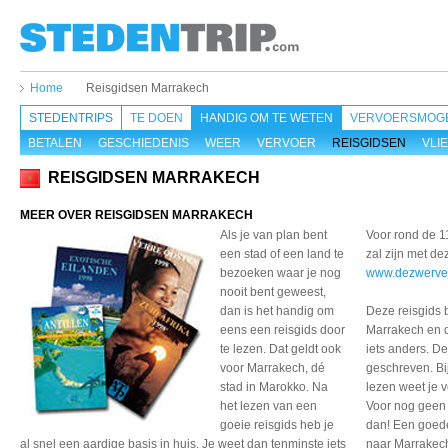
Home
Reisgidsen Marrakech
STEDENTRIPS
TE DOEN
HANDIG OM TE WETEN
VERVOERSMOGE
BETALEN
GESCHIEDENIS
WEER
VERVOER
REISGIDSEN
VLI
REISGIDSEN MARRAKECH
MEER OVER REISGIDSEN MARRAKECH
Als je van plan bent
Voor rond de 1
een stad of een land te
zal zijn met de
bezoeken waar je nog
www.dezwerver
nooit bent geweest,
dan is het handig om
Deze reisgids b
eens een reisgids door
Marrakech en 
te lezen. Dat geldt ook
iets anders. De
voor Marrakech, dé
geschreven. Bi
stad in Marokko. Na
lezen weet je v
het lezen van een
Voor nog geen 
goeie reisgids heb je
dan! Een goede
al snel een aardige basis in huis. Je weet dan tenminste iets
naar Marrakech 