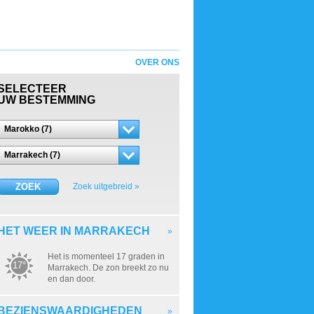
OVER ONS
SELECTEER
UW BESTEMMING
Marokko (7)
Marrakech (7)
ZOEK
Zoek uitgebreid »
HET WEER IN MARRAKECH
»
Het is momenteel 17 graden in
17°
Marrakech. De zon breekt zo nu
en dan door.
BEZIENSWAARDIGHEDEN
»