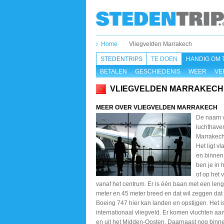
Home
Vliegvelden Marrakech
STEDENTRIPS
TE DOEN
HANDIG OM 
BETALEN
GESCHIEDENIS
WEER
VE
VLIEGVELDEN MARRAKECH
MEER OVER VLIEGVELDEN MARRAKECH
De naam 
luchthave
Marrakech
Het ligt vl
en binnen
ben je in 
of op het 
vanaf het centrum. Er is één baan met een len
meter en 45 meter breed en dat wil zeggen dat
Boeing 747 hier kan landen en opstijgen. Het i
internationaal vliegveld. Er komen vluchten aa
en uit het Midden-Oosten. Daarnaast nog binn