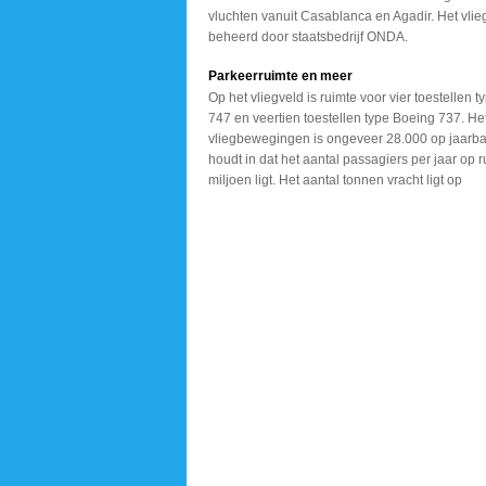
vluchten vanuit Casablanca en Agadir. Het vlie
beheerd door staatsbedrijf ONDA.
Parkeerruimte en meer
Op het vliegveld is ruimte
voor vier toestellen t
747 en veertien
toestellen type Boeing
737. Het
vliegbewegingen
is ongeveer 28.000 op
jaarba
houdt in
dat het aantal passagiers
per jaar op r
miljoen ligt. Het aantal
tonnen vracht ligt op