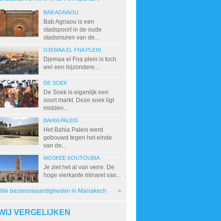
BAB AGNAOU
Bab Agnaou is een
stadspoort in de oude
stadsmuren van de...
DJEMAA EL FNA PLEIN
Djemaa el Fna plein is toch
wel een bijzondere...
DE SOEK
De Soek is eigenlijk een
soort markt. Deze soek ligt
midden...
BAHIA PALEIS
Het Bahia Paleis werd
gebouwd tegen het einde
van de...
MOSKEE KOUTOUBIA
Je ziet het al van verre. De
hoge vierkante minaret van...
Alle bezienswaardigheden in Marrakech
»
WIJ VERGELIJKEN