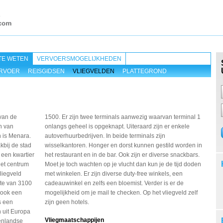
TE WETEN
VERVOERSMOGELIJKHEDEN
RVOER
REISGIDSEN
VLIEGVELDEN
PLATTEGROND
van de
1500. Er zijn twee terminals aanwezig waarvan terminal 1
n van
onlangs geheel is opgeknapt. Uiteraard zijn er enkele
 is Menara.
autoverhuurbedrijven. In beide terminals zijn
akbij de stad
wisselkantoren. Honger en dorst kunnen gestild worden in
 een kwartier
het restaurant en in de bar. Ook zijn er diverse snackbars.
het centrum
Moet je toch wachten op je vlucht dan kun je de tijd doden
vliegveld
met winkelen. Er zijn diverse duty-free winkels, een
gte van 3100
cadeauwinkel en zelfs een bloemist. Verder is er de
 ook een
mogelijkheid om je mail te checken. Op het vliegveld zelf
s een
zijn geen hotels.
n uit Europa
Vliegmaatschappijen
enlandse