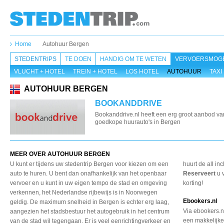
Home
Autohuur Bergen
STEDENTRIPS
TE DOEN
HANDIG OM TE WETEN
VERVOERSMOGE
VLUCHT + HOTEL
TREIN + HOTEL
LOS HOTEL
AUTOHUUR
TAXI
AUTOHUUR BERGEN
BOOKANDDRIVE
Bookanddrive.nl heeft een erg groot aanbod va
goedkope huurauto's in Bergen
MEER OVER AUTOHUUR BERGEN
U kunt er tijdens uw stedentrip Bergen voor kiezen om een
huurt de all in
auto te huren. U bent dan onafhankelijk van het openbaar
Reserveert
u 
vervoer en u kunt in uw eigen tempo de stad en omgeving
korting!
verkennen, het Nederlandse rijbewijs is in Noorwegen
Ebookers.nl
geldig. De maximum snelheid in Bergen is echter erg laag,
Via ebookers.nl
aangezien het stadsbestuur het autogebruik in het centrum
een makkelijke
van de stad wil tegengaan. Er is veel eenrichtingverkeer en