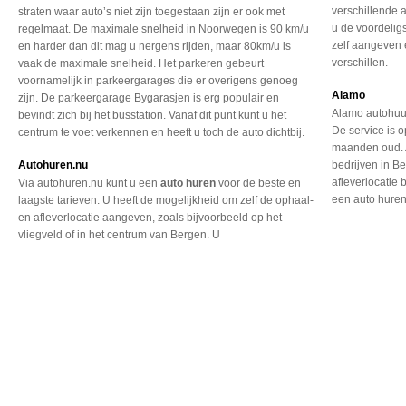
verschillende 
straten waar auto’s niet zijn toegestaan zijn er ook met
u de voordelig
regelmaat. De maximale snelheid in Noorwegen is 90 km/u
zelf aangeven 
en harder dan dit mag u nergens rijden, maar 80km/u is
verschillen.
vaak de maximale snelheid. Het parkeren gebeurt
voornamelijk in parkeergarages die er overigens genoeg
Alamo
zijn. De parkeergarage Bygarasjen is erg populair en
Alamo autohuur
bevindt zich bij het busstation. Vanaf dit punt kunt u het
De service is 
centrum te voet verkennen en heeft u toch de auto dichtbij.
maanden oud. 
Autohuren.nu
bedrijven in Be
afleverlocatie 
Via autohuren.nu kunt u een
auto huren
voor de beste en
een auto huren,
laagste
tarieven. U heeft de mogelijkheid
om zelf de ophaal-
en
afleverlocatie aangeven,
zoals bijvoorbeeld op
het
vliegveld of in het
centrum van Bergen. U