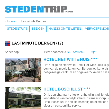
Home
Lastminute Bergen
STEDENTRIPS
TE DOEN
HANDIG OM TE WETEN
VERVOERSMOGE
LASTMINUTE BERGEN
(17)
Sorteer op:
Best beoordeeld
Sterren
Prijs
HOTEL HET WITTE HUIS
Het rustige en sfeervolle Hotel Het Witte Huis is 
een van de mooie lanen van Bergen, op korte afs
het gezellige centrum en ongeveer 5 km van het s
HOTEL BOSCHLUST
Dit is een charmant driesterrenhotel in traditionele 
loopafstand van het idyllische kunstenaarsdorp B
Hotel Boschlust is een kleinschalig hotel met een
sfeer en persoonlijke service.