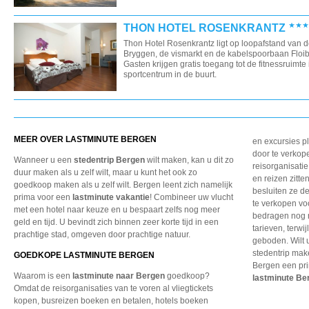
THON HOTEL ROSENKRANTZ
Thon Hotel Rosenkrantz ligt op loopafstand van d
Bryggen, de vismarkt en de kabelspoorbaan Floi
Gasten krijgen gratis toegang tot de fitnessruimte
sportcentrum in de buurt.
MEER OVER LASTMINUTE BERGEN
en excursies p
door te verkope
Wanneer u een
stedentrip Bergen
wilt maken, kan u dit zo
reisorganisati
duur maken als u zelf wilt, maar u kunt het ook zo
en reizen zitt
goedkoop maken als u zelf wilt. Bergen leent zich namelijk
besluiten ze d
prima voor een
lastminute vakantie
! Combineer uw vlucht
te verkopen voo
met een hotel naar keuze en u bespaart zelfs nog meer
bedragen nog n
geld en tijd. U bevindt zich binnen zeer korte tijd in een
tarieven, terwi
prachtige stad, omgeven door prachtige natuur.
geboden. Wilt u
stedentrip make
GOEDKOPE LASTMINUTE BERGEN
Bergen een pri
Waarom is een
lastminute naar Bergen
goedkoop?
lastminute Be
Omdat de reisorganisaties
van te voren al vliegtickets
kopen, busreizen boeken
en betalen, hotels boeken