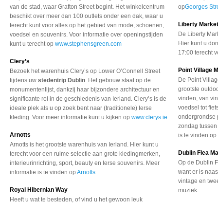
van de stad, waar Grafton Street begint. Het winkelcentrum
op
Georges Str
beschikt over meer dan 100 outlets onder een dak, waar u
Liberty Marke
terecht kunt voor alles op het gebied van mode, schoenen,
De Liberty Mark
voedsel en souvenirs. Voor informatie over openingstijden
Hier kunt u do
kunt u terecht op
www.stephensgreen.com
17:00 terecht 
Clery’s
Point Village 
Bezoek het warenhuis Clery’s op Lower O’Connell Street
De Point Villa
tijdens uw
stedentrip Dublin
. Het gebouw staat op de
grootste outdo
monumentenlijst, dankzij haar bijzondere architectuur en
vinden, van vi
significante rol in de geschiedenis van Ierland. Clery’s is de
voedsel tot fie
ideale plek als u op zoek bent naar (traditionele) Ierse
ondergrondse p
kleding. Voor meer informatie kunt u kijken op
www.clerys.ie
zondag tussen 
Arnotts
is te vinden o
Arnotts is het grootste warenhuis van Ierland. Hier kunt u
Dublin Flea M
terecht voor een ruime selectie aan grote kledingmerken,
Op de Dublin F
interieurinrichting, sport, beauty en Ierse souvenirs. Meer
want er is naa
informatie is te vinden op
Arnotts
vintage en twe
Royal Hibernian Way
muziek.
Heeft u wat te besteden,
of vind u het gewoon leuk