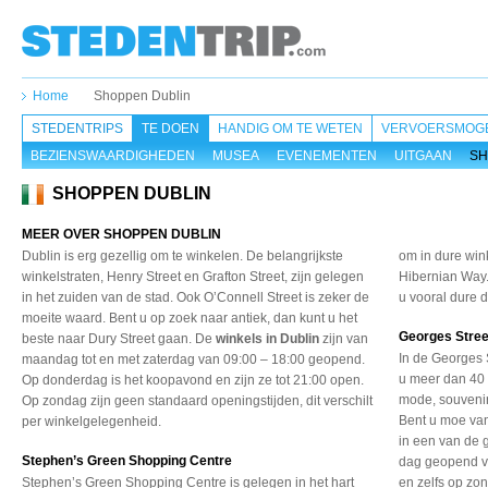
Home
Shoppen Dublin
STEDENTRIPS
TE DOEN
HANDIG OM TE WETEN
VERVOERSMOGE
BEZIENSWAARDIGHEDEN
MUSEA
EVENEMENTEN
UITGAAN
SH
SHOPPEN DUBLIN
MEER OVER SHOPPEN DUBLIN
Dublin is erg gezellig om te winkelen. De belangrijkste
om in dure win
winkelstraten, Henry Street en Grafton Street, zijn gelegen
Hibernian Way.
in het zuiden van de stad. Ook O’Connell Street is zeker de
u vooral dure 
moeite waard. Bent u op zoek naar antiek, dan kunt u het
Georges Stre
beste naar Dury Street gaan. De
winkels in Dublin
zijn van
In de Georges S
maandag tot en met zaterdag van 09:00 – 18:00 geopend.
u meer dan 40 
Op donderdag is het koopavond en zijn ze tot 21:00 open.
mode, souvenir
Op zondag zijn geen standaard openingstijden, dit verschilt
Bent u moe van
per winkelgelegenheid.
in een van de g
Stephen’s Green Shopping Centre
dag geopend va
Stephen’s Green Shopping Centre is gelegen in het hart
en zelfs op zo