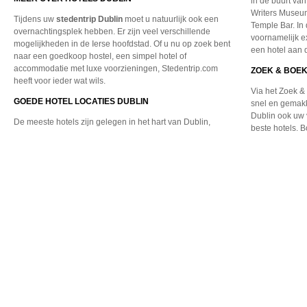
in de buurt van
Writers Museum
Tijdens uw
stedentrip Dublin
moet u natuurlijk ook een
Temple Bar. In d
overnachtingsplek hebben. Er zijn veel verschillende
voornamelijk e
mogelijkheden in de Ierse hoofdstad. Of u nu op zoek bent
een hotel aan de
naar een goedkoop hostel, een simpel hotel of
accommodatie met luxe voorzieningen, Stedentrip.com
ZOEK & BOEK
heeft voor ieder wat wils.
Via het Zoek &
GOEDE HOTEL LOCATIES DUBLIN
snel en gemakk
Dublin ook uw 
De meeste hotels zijn gelegen
in het hart van Dublin,
beste hotels. 