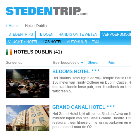
Home
Hotels Dublin
STEDENTRIPS
TE DOEN
HANDIG OM TE WETEN
VERVOERSMOGE
VLUCHT + HOTEL
LOS HOTEL
AUTOHUUR
TAXI
HOTELS DUBLIN
(41)
Sorteer op:
Best beoordeeld
Sterren
Prijs
BLOOMS HOTEL
Het Blooms Hotel ligt in de wijk Temple Bar in Dub
150 meter van Trinity College en Dublin Castle. H
een traditionele Ierse pub, een discotheek en ka
flatscreen tv.
GRAND CANAL HOTEL
Het Grand Hotel kijkt uit op het Stadion Aviva en li
minuten lopen van het Canal Grande Theatre. Er 
restaurant, een fitnessruimte, gratis parkeren en 
pendeldienst naar de O2.