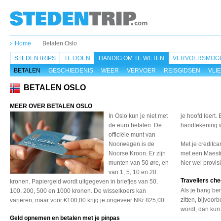
Home
Betalen Oslo
STEDENTRIPS
TE DOEN
HANDIG OM TE WETEN
VERVOERSMOGE
BETALEN
GESCHIEDENIS
WEER
VERVOER
REISGIDSEN
VLI
BETALEN OSLO
MEER OVER BETALEN OSLO
In Oslo kun je niet met
je hoofd leert.
de euro betalen. De
handtekening 
officiële munt van
Noorwegen is de
Met je creditc
Noorse Kroon. Er zijn
met een Maestro
munten van 50 øre, en
hier wel provis
van 1, 5, 10 en 20
Travellers ch
kronen. Papiergeld wordt uitgegeven in briefjes van 50,
Als je bang be
100, 200, 500 en 1000 kronen. De wisselkoers kan
zitten, bijvoor
variëren, maar voor €100,00 krijg je ongeveer NKr 825,00.
wordt, dan kun
Geld opnemen en betalen met je pinpas