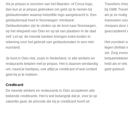
Als je pinpas is voorzien van het Maestro- of Cirrus-logo,
Travellers che
dan kun je je pinpas gebruiken om geld op te nemen bij
bij GWK Travel
geldautomaten waarop hetzelfde logo aangebracht is. Een
als je ze nodig
geldautomaat heet in Noorwegen ‘minibank’.
inwisselen voo
Geldautomaten zijn te vinden op de boot naar Noorwegen,
cheques door s
op het vliegveld van Oslo en op tal van plaatsen in de stad
geaccepteerd a
zelf. Let op: de meeste banken brengen extra kosten in
rekening voor het gebruik van geldautomaten in een niet-
Het voordeel va
euroland.
tegen diefstal
zet. Zorg ervoo
Je kunt in Oslo niet, zoals in Nederland, in alle winkels en
betaalmiddelen 
restaurants betalen met je pinpas. Het is daarom verstandig
hebt als er iet
om, naast je bankpas, ook altijd je creditcard of wat contant
geld gebeurt.
geld bij je te hebben.
Creditcard
De meeste winkels en restaurants
in Oslo accepteren alle
bekende creditcards. Het
is wel belangrijk dat
je, voor je op
vakantie
gaat, de pincode die bij
je creditcard hoort uit