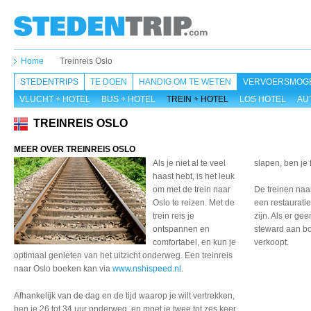
Home
Treinreis Oslo
STEDENTRIPS
TE DOEN
HANDIG OM TE WETEN
VERVOERSMOGE
VLUCHT + HOTEL
BUS + HOTEL
TREIN + HOTEL
LOS HOTEL
AU
TREINREIS OSLO
MEER OVER TREINREIS OSLO
Als je niet al te veel
slapen, ben je 
haast hebt, is het leuk
om met de trein naar
De treinen naa
Oslo te reizen. Met de
een restaurati
trein reis je
zijn. Als er ge
ontspannen en
steward aan bo
comfortabel, en kun je
verkoopt.
optimaal genieten van het uitzicht onderweg. Een treinreis
naar Oslo boeken kan via
www.nshispeed.nl
.
Afhankelijk van de dag
en de tijd waarop je wilt
vertrekken,
ben je 26
tot 34 uur onderweg, en
moet je twee tot zes keer