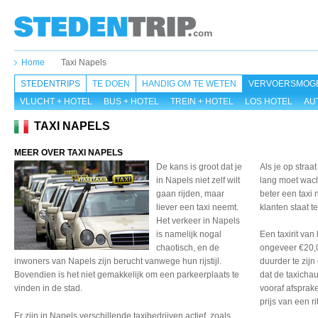
Home
Taxi Napels
STEDENTRIPS
TE DOEN
HANDIG OM TE WETEN
VERVOERSMOGE
VLUCHT + HOTEL
BUS + HOTEL
TREIN + HOTEL
LOS HOTEL
AU
TAXI NAPELS
MEER OVER TAXI NAPELS
De kans is groot dat je
Als je op straa
in Napels niet zelf wilt
lang moet wacht
gaan rijden, maar
beter een taxi
liever een taxi neemt.
klanten staat t
Het verkeer in Napels
is namelijk nogal
Een taxirit van
chaotisch, en de
ongeveer €20,0
inwoners van Napels zijn berucht vanwege hun rijstijl.
duurder te zijn
Bovendien is het niet gemakkelijk om een parkeerplaats te
dat de taxichau
vinden in de stad.
vooraf afspraken
prijs van een r
Er zijn in Napels verschillende taxibedrijven actief, zoals