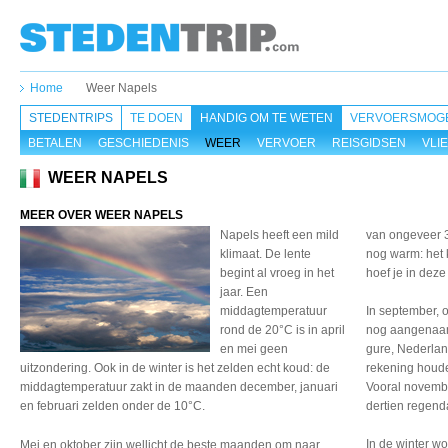
Home
Weer Napels
STEDENTRIPS
TE DOEN
HANDIG OM TE WETEN
VERVOERSMOGE
BETALEN
GESCHIEDENIS
WEER
VERVOER
REISGIDSEN
VLI
WEER NAPELS
MEER OVER WEER NAPELS
Napels heeft een mild
van ongeveer 3
klimaat. De lente
nog warm: het 
begint al vroeg in het
hoef je in dez
jaar. Een
middagtemperatuur
In september, 
rond de 20°C is in april
nog aangenaam 
en mei geen
gure, Nederland
uitzondering. Ook in de winter is het zelden echt koud: de
rekening houde
middagtemperatuur zakt in de maanden december, januari
Vooral novembe
en februari zelden onder de 10°C.
dertien regen
In de winter wo
Mei en oktober zijn wellicht de beste maanden om naar