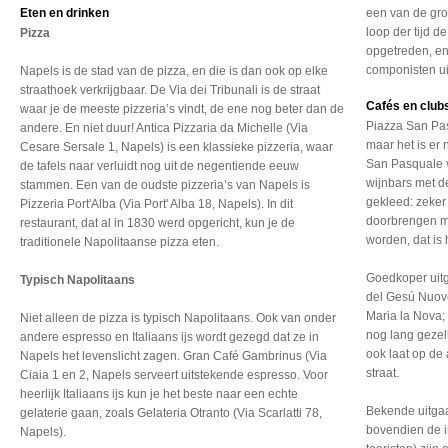
Eten en drinken
een van de groo
loop der tijd 
Pizza
opgetreden, en
componisten ui
Napels is de stad van de pizza, en die is dan ook op elke
straathoek verkrijgbaar. De Via dei Tribunali is de straat
Cafés en club
waar je de meeste pizzeria’s vindt, de ene nog beter dan de
Piazza San Pas
andere. En niet duur! Antica Pizzaria da Michelle (Via
maar het is er 
Cesare Sersale 1, Napels) is een klassieke pizzeria, waar
San Pasquale vi
de tafels naar verluidt nog uit de negentiende eeuw
wijnbars met d
stammen. Een van de oudste pizzeria’s van Napels is
gekleed: zeker 
Pizzeria Port'Alba (Via Port' Alba 18, Napels). In dit
doorbrengen m
restaurant, dat al in 1830 werd opgericht, kun je de
worden, dat is 
traditionele Napolitaanse pizza eten.
Goedkoper uitg
Typisch Napolitaans
del Gesú Nuovo
Maria la Nova;
Niet alleen de pizza is typisch Napolitaans. Ook van onder
nog lang gezell
andere espresso en Italiaans ijs wordt gezegd dat ze in
ook laat op de
Napels het levenslicht zagen. Gran Café Gambrinus (Via
straat.
Ciaia 1 en 2, Napels serveert uitstekende espresso. Voor
heerlijk Italiaans ijs kun je het beste naar een echte
Bekende uitga
gelaterie gaan, zoals Gelateria Otranto (Via Scarlatti 78,
bovendien de in
Napels).