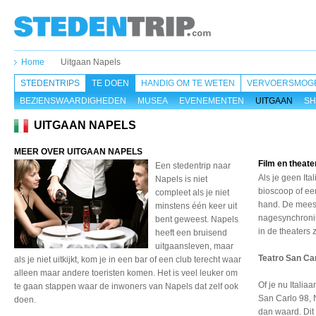
Home
Uitgaan Napels
STEDENTRIPS
TE DOEN
HANDIG OM TE WETEN
VERVOERSMOGE
BEZIENSWAARDIGHEDEN
MUSEA
EVENEMENTEN
UITGAAN
SH
UITGAAN NAPELS
MEER OVER UITGAAN NAPELS
Film en theate
Een stedentrip naar
Als je geen Ita
Napels is niet
bioscoop of ee
compleet als je niet
hand. De meest
minstens één keer uit
nagesynchronise
bent geweest. Napels
in de theaters z
heeft een bruisend
uitgaansleven, maar
Teatro San Ca
als je niet uitkijkt, kom je in een bar of een club terecht waar
alleen maar andere toeristen komen. Het is veel leuker om
Of je nu Italia
te gaan stappen waar de inwoners van Napels dat zelf ook
San Carlo 98, 
doen.
dan waard. Dit