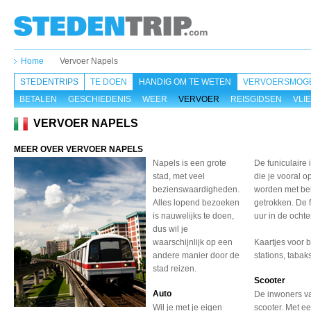
Home
Vervoer Napels
STEDENTRIPS
TE DOEN
HANDIG OM TE WETEN
VERVOERSMOGE
BETALEN
GESCHIEDENIS
WEER
VERVOER
REISGIDSEN
VLI
VERVOER NAPELS
MEER OVER VERVOER NAPELS
Napels is een grote
De funiculaire 
stad, met veel
die je vooral o
bezienswaardigheden.
worden met beh
Alles lopend bezoeken
getrokken. De f
is nauwelijks te doen,
uur in de ochte
dus wil je
waarschijnlijk op een
Kaartjes voor b
andere manier door de
stations, tabak
stad reizen.
Scooter
Auto
De inwoners va
Wil je met je eigen
scooter. Met ee