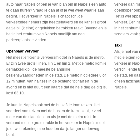
auto naar Napels of ben je van plan om in Napels een auto
verkeer dan me
te gaan huren? Vraag je dan af of je wel weet waar je aan
goedkoper ook.
begint. Het verkeer in Napels is chaotisch, de
Het is wel opp
verkeersdeelnemers zijn heetgebakerd en de kans is groot
verkeer. Een h
dat je bij (kleine) ongelukken betrokken raakt. Bovendien is
in het centrum
het in het centrum van Napels moeilijk om een
scooters vaak 
parkeerplaats te vinden.
Taxi
Openbaar vervoer
Als je niet van
Het meest efficiënte vervoersmiddel in Napels is de metro.
met je eigen (o
Er zijn twee grote lijnen, lijn 1 en lijn 2. Met de metro kom je
verkeer in Nap
gemakkelijk bij de meeste belangrijke
verschillende t
bezienswaardigheden in de stad. De metro rijdt iedere 8 of
de stad, en da
12 minuten, van half zes in de ochtend tot half elf in de
of een taxicha
avond en is niet duur: een kaartje dat de hele dag geldig is,
Napels.
kost €3,10.
Je kunt in Napels ook met de bus of de tram reizen. Het
voordeel van reizen met de bus en de tram is dat je veel
meer van de stad ziet dan als je met de metro reist. In
verband met de grote drukte in het verkeer in Napels moet
je er wel rekening mee houden dat je langer onderweg
bent.