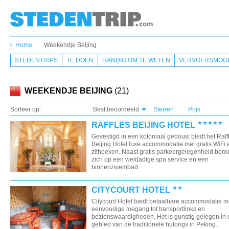
Home
Weekendje Beijing
STEDENTRIPS
TE DOEN
HANDIG OM TE WETEN
VERVOERSMOGE
WEEKENDJE BEIJING
(21)
Sorteer op:
Best beoordeeld
Sterren
Prijs
RAFFLES BEIJING HOTEL
Gevestigd in een koloniaal gebouw biedt het Raff
Beijing Hotel luxe accommodatie met gratis WiFi 
zithoeken. Naast gratis parkeergelegenheid bero
zich op een weldadige spa service en een
binnenzwembad.
CITYCOURT HOTEL
Citycourt Hotel biedt betaalbare accommodatie m
eenvoudige toegang tot transportlinks en
bezienswaardigheden. Het is gunstig gelegen in
gebied van de traditionele hutongs in Peking.