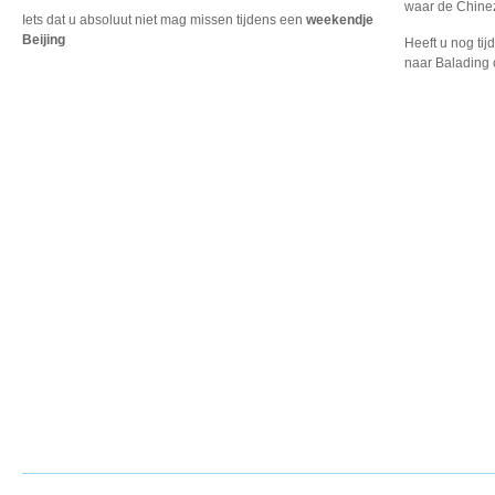
waar de Chinez
Iets dat u absoluut niet mag missen tijdens een
weekendje
Beijing
Heeft u nog tij
naar Balading 