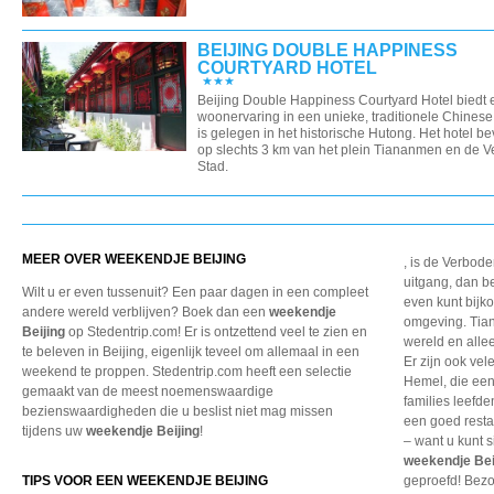
BEIJING DOUBLE HAPPINESS
COURTYARD HOTEL
Beijing Double Happiness Courtyard Hotel biedt 
woonervaring in een unieke, traditionele Chinese s
is gelegen in het historische Hutong. Het hotel be
op slechts 3 km van het plein Tiananmen en de 
Stad.
MEER OVER WEEKENDJE BEIJING
, is de Verbod
uitgang, dan b
Wilt u er even tussenuit? Een paar dagen in een compleet
even kunt bijko
andere wereld verblijven? Boek dan een
weekendje
omgeving. Tian
Beijing
op Stedentrip.com! Er is ontzettend veel te zien en
wereld en alle
te beleven in Beijing, eigenlijk teveel om allemaal in een
Er zijn ook vel
weekend te proppen. Stedentrip.com heeft een selectie
Hemel, die een
gemaakt van de meest noemenswaardige
families leefde
bezienswaardigheden die u beslist niet mag missen
een goed resta
tijdens uw
weekendje Beijing
!
– want u kunt 
weekendje Bei
TIPS VOOR EEN WEEKENDJE BEIJING
geproefd! Bezo