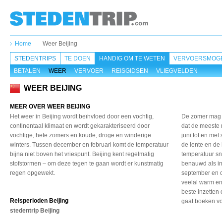
Home
Weer Beijing
STEDENTRIPS
TE DOEN
HANDIG OM TE WETEN
VERVOERSMOGE
BETALEN
WEER
VERVOER
REISGIDSEN
VLIEGVELDEN
WEER BEIJING
MEER OVER WEER BEIJING
Het weer in Beijing wordt beïnvloed door een vochtig,
De zomer mag d
continentaal klimaat en wordt gekarakteriseerd door
dat de meeste 
vochtige, hete zomers en koude, droge en winderige
juni tot en me
winters. Tussen december en februari komt de temperatuur
de lente en de 
bijna niet boven het vriespunt. Beijing kent regelmatig
temperatuur sne
stofstormen – om deze tegen te gaan wordt er kunstmatig
benauwd als in
regen opgewekt.
september en o
veelal warm en
beste inzetten 
Reisperioden Beijing
gaat boeken v
stedentrip Beijing