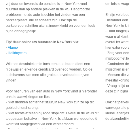
vrij duur en tevens is de benzine is in New York veel
om iets te vrag
duurder dan op andere plekken in de VS. Het grootste
probleem met de auto is echter het vinden van een
Er zijn vele be
parkeerplaats, die er schaars zijn. Ook zijn de
Hieronder een 
parkeervoorschriften uiterst ingewikkeld en voor een leek
New York te kri
bijna onbegrijpelijk.
- Huur mogelij
waar u al klan
Tip! Huur online uw huurauto in New York via:
overal ter wer
-
Alamo
hier extra voor
-
Holidaycars
- Zorg voor een
misloopt met he
Wil men desalniettemin toch een auto huren dient een
- Controleer de
rijbewijs en erkende creditcard overlegd worden. Op de
misschien is e
luchthavens kan men alle grote autoverhuurbedrijven
- Mensen die ve
vinden.
meestal korting
- Vraag altijd
Voor het huren van een auto in New York vindt u hieronder
deze zijn bijna 
enkele aanwijzingen en tips:
- Niet dronken achter het stuur, in New York zijn ze op dit
Ook het parker
gebied uiterst streng.
vanwege alle p
- Niet rechts af slaan bij rood stoplicht. Overal in de VS is dit
kleine lettertj
toegestaan behalve in New York. Is afslaan wel geoorloofd
de afzonderlij
wordt dit aangegeven via een verkeersbord.