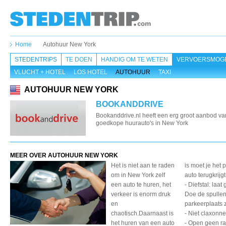
Home
Autohuur New York
STEDENTRIPS
TE DOEN
HANDIG OM TE WETEN
VERVOERSMOGE
VLUCHT + HOTEL
LOS HOTEL
AUTOHUUR
TAXI
AUTOHUUR NEW YORK
BOOKANDDRIVE
Bookanddrive.nl heeft een erg groot aanbod va
goedkope huurauto's in New York
MEER OVER AUTOHUUR NEW YORK
Het is niet aan te raden
is moet je het 
om in New York zelf
auto terugkrijgt
een auto te huren, het
- Diefstal: laa
verkeer is enorm druk
Doe de spullen 
en
parkeerplaats z
chaotisch.Daarnaast is
- Niet claxonne
het huren van een auto
- Open geen ra