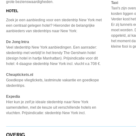
grote bezienswaardigheden.
Taxi
Taxi's zijn ove
HOTEL
kosten liggen o
Verder kost het 
Zoek je een aanbieding voor een stedentrip New York met
Er zij tunnels
een centraal gelegen hotel? Hieronder de belangrijke
moet worden. D
aanbieders van stedentrips naar New York:
opgeteld, al k
het moment dat 
De Jong Intra
kleine fooi is g
Veel stedentrip New York aanbiedingen. Een aanrader:
stedentrip met verblijf in het trendy The Gershwin hotel
(design hotel in hartje Manhattan). Prijsindicatie voor dit
hotel: 4-daagse stedentrip New York incl. vlucht v.a 708 €.
Cheaptickets.nl
Goedkope vliegtickets, lastminute vakantie en goedkope
stedentrips.
Expedia
Hier kun je zelf je ideale
stedentrip naar New York
samenstellen, met de keuze
uit verschillende hotels
en
vluchten. Prijsindicatie:
stedentrip New York incl.
OVERIG