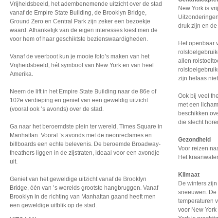
Vrijheidsbeeld, het adembenemende uitzicht over de stad
New York is vr
vanaf de Empire State Building, de Brooklyn Bridge,
Uitzonderingen
Ground Zero en Central Park zijn zeker een bezoekje
druk zijn en de
waard. Afhankelijk van de eigen interesses kiest men de
voor hem of haar geschiktste bezienswaardigheden.
Het openbaar v
rolstoelgebruik
Vanaf de veerboot kun je mooie foto’s maken van het
allen rolstoelt
Vrijheidsbeeld, hét symbool van New York en van heel
rolstoelgebruik
Amerika.
zijn helaas nie
Neem de lift in het Empire State Building naar de 86e of
Ook bij veel t
102e verdieping en geniet van een geweldig uitzicht
met een licham
(vooral ook ’s avonds) over de stad.
beschikken ove
die slecht hore
Ga naar het beroemdste plein ter wereld, Times Square in
Manhattan. Vooral ’s avonds met de neonreclames en
Gezondheid
billboards een echte belevenis. De beroemde Broadway-
Voor reizen naa
theathers liggen in de zijstraten, ideaal voor een avondje
Het kraanwater 
uit.
Klimaat
Geniet van het geweldige uitzicht vanaf de Brooklyn
De winters zijn
Bridge, één van ’s werelds grootste hangbruggen. Vanaf
sneeuwen. De 
Brooklyn in de richting van Manhattan gaand heeft men
temperaturen v
een geweldige uitblik op de stad.
voor New York 