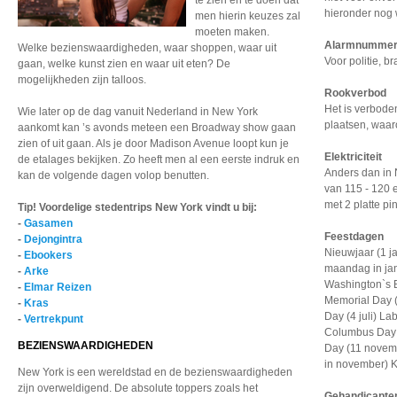
te zien en te doen dat
hieronder nog 
men hierin keuzes zal
moeten maken.
Alarmnumme
Welke bezienswaardigheden, waar shoppen, waar uit
Voor politie, 
gaan, welke kunst zien en waar uit eten? De
mogelijkheden zijn talloos.
Rookverbod
Het is verboden
Wie later op de dag vanuit Nederland in New York
plaatsen, waar
aankomt kan ’s avonds meteen een Broadway show gaan
zien of uit gaan. Als je door Madison Avenue loopt kun je
Elektriciteit
de etalages bekijken. Zo heeft men al een eerste indruk en
Anders dan in 
kan de volgende dagen volop benutten.
van 115 - 120 
met 2 platte pi
Tip! Voordelige stedentrips New York vindt u bij:
-
Gasamen
Feestdagen
-
Dejongintra
Nieuwjaar (1 ja
-
Ebookers
maandag in janu
-
Arke
Washington`s B
-
Elmar Reizen
Memorial Day 
-
Kras
Day (4 juli) L
-
Vertrekpunt
Columbus Day 
BEZIENSWAARDIGHEDEN
Day (11 novem
in november) 
New York is een wereldstad en de bezienswaardigheden
zijn overweldigend. De absolute toppers zoals het
Gehandicapte