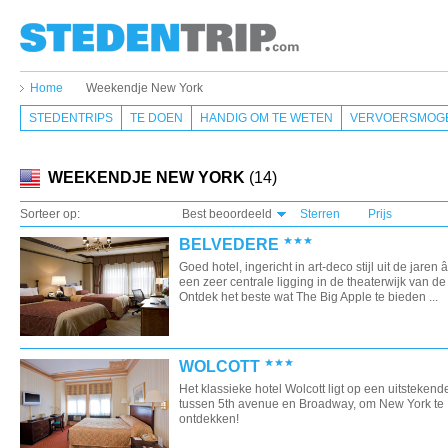
Home
Weekendje New York
STEDENTRIPS
TE DOEN
HANDIG OM TE WETEN
VERVOERSMOGE
WEEKENDJE NEW YORK
(14)
Sorteer op:
Best beoordeeld
Sterren
Prijs
BELVEDERE
Goed hotel, ingericht in art-deco stijl uit de jaren â
een zeer centrale ligging in de theaterwijk van de
Ontdek het beste wat The Big Apple te bieden ...
WOLCOTT
Het klassieke hotel Wolcott ligt op een uitstekende
tussen 5th avenue en Broadway, om New York te
ontdekken!