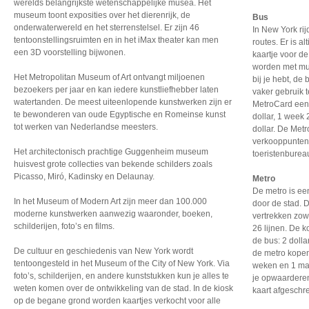
werelds belangrijkste wetenschappelijke musea. Het
museum toont exposities over het dierenrijk, de
Bus
onderwaterwereld en het sterrenstelsel. Er zijn 46
In New York ri
tentoonstellingsruimten en in het iMax theater kan men
routes. Er is a
een 3D voorstelling bijwonen.
kaartje voor de
worden met munt
Het Metropolitan Museum of Art ontvangt miljoenen
bij je hebt, de 
bezoekers per jaar en kan iedere kunstliefhebber laten
vaker gebruik 
watertanden. De meest uiteenlopende kunstwerken zijn er
MetroCard een 
te bewonderen van oude Egyptische en Romeinse kunst
dollar, 1 week 
tot werken van Nederlandse meesters.
dollar. De Met
verkooppunten 
Het architectonisch prachtige Guggenheim museum
toeristenburea
huisvest grote collecties van bekende schilders zoals
Picasso, Miró, Kadinsky en Delaunay.
Metro
De metro is ee
In het Museum of Modern Art zijn meer dan 100.000
door de stad. D
moderne kunstwerken aanwezig waaronder, boeken,
vertrekken zowa
schilderijen, foto’s en films.
26 lijnen. De k
de bus: 2 dolla
De cultuur en geschiedenis van New York wordt
de metro kopen
tentoongesteld in het Museum of the City of New York. Via
weken en 1 maa
foto’s, schilderijen, en andere kunststukken kun je alles te
je opwaarderen
weten komen over de ontwikkeling van de stad. In de kiosk
kaart afgeschr
op de begane grond worden kaartjes verkocht voor alle