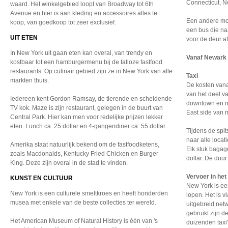
Connecticut, N
waard. Het winkelgebied loopt van Broadway tot 6th
Avenue en hier is aan kleding en accessoires alles te
Een andere mog
koop, van goedkoop tot zeer exclusief.
een bus die na
UIT ETEN
voor de deur af
In New York uit gaan eten kan overal, van trendy en
Vanaf Newark 
kostbaar tot een hamburgermenu bij de talloze fastfood
restaurants. Op culinair gebied zijn ze in New York van alle
Taxi
markten thuis.
De kosten vana
van het deel v
Iedereen kent Gordon Ramsay, de tierende en scheldende
downtown en mi
TV kok. Maze is zijn restaurant, gelegen in de buurt van
East side van m
Central Park. Hier kan men voor redelijke prijzen lekker
eten. Lunch ca. 25 dollar en 4-gangendiner ca. 55 dollar.
Tijdens de spit
naar alle locat
Amerika staat natuurlijk bekend om de fastfoodketens,
Elk stuk bagage
zoals Macdonalds, Kentucky Fried Chicken en Burger
dollar. De duur
King. Deze zijn overal in de stad te vinden.
Vervoer in he
KUNST EN CULTUUR
New York is ee
New York is een culturele smeltkroes en heeft honderden
lopen. Het is v
musea met enkele van de beste collecties ter wereld.
uitgebreid net
gebruikt zijn d
Het American Museum of Natural History is één van 's
duizenden taxi