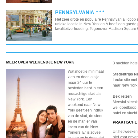
PENNSYLVANIA
Het zeer grote en populaire Pennsylvania ligt op
unieke locatie in New York en Â heeft een goede p
kwaliteitverhouding. Tegenover Madison Square G
MEER OVER WEEKENDJE NEW YORK
3 nachten hotel
Wat moet je minimaal
Stedentrips N
zien en doen als je
Leuke site met
maar 24 uur te
naar New York
besteden hebt in een
reusachtige stad als
Bex reizen
New York. Een
Meestal slecht
weekend naar New
wel goedkoop. P
York geeft een indruk
hotel en vlucht
van de stad, de sfeer
en de manier van
PRAKTISCHE 
leven van de New
Uit het weeken
Yorkers. Er is zoveel
niet voor onv