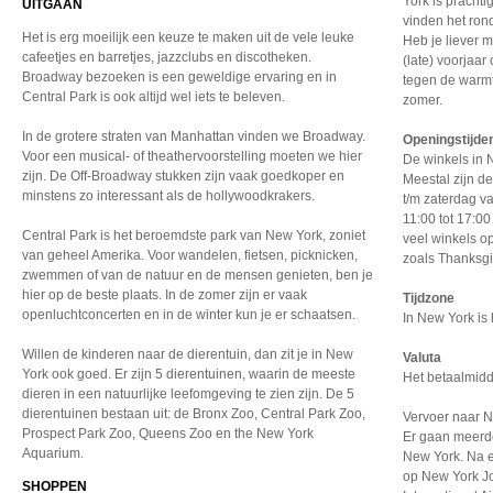
York is pracht
UITGAAN
vinden het ron
Het is erg moeilijk een keuze te maken uit de vele leuke
Heb je liever 
cafeetjes en barretjes, jazzclubs en discotheken.
(late) voorjaa
Broadway bezoeken is een geweldige ervaring en in
tegen de warm
Central Park is ook altijd wel iets te beleven.
zomer.
In de grotere straten van Manhattan vinden we Broadway.
Openingstijde
Voor een musical- of theathervoorstelling moeten we hier
De winkels in 
zijn. De Off-Broadway stukken zijn vaak goedkoper en
Meestal zijn 
minstens zo interessant als de hollywoodkrakers.
t/m zaterdag v
11:00 tot 17:00
Central Park is het beroemdste park van New York, zoniet
veel winkels o
van geheel Amerika. Voor wandelen, fietsen, picknicken,
zoals Thanksgi
zwemmen of van de natuur en de mensen genieten, ben je
hier op de beste plaats. In de zomer zijn er vaak
Tijdzone
openluchtconcerten en in de winter kun je er schaatsen.
In New York is 
Willen de kinderen naar de dierentuin, dan zit je in New
Valuta
York ook goed. Er zijn 5 dierentuinen, waarin de meeste
Het betaalmidde
dieren in een natuurlijke leefomgeving te zien zijn. De 5
dierentuinen bestaan uit: de Bronx Zoo, Central Park Zoo,
Vervoer naar 
Prospect Park Zoo, Queens Zoo en the New York
Er gaan meerde
Aquarium.
New York. Na e
op New York Jo
SHOPPEN