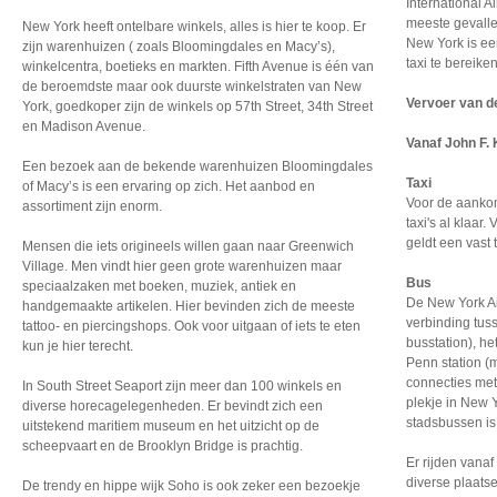
International A
meeste gevalle
New York heeft ontelbare winkels, alles is hier te koop. Er
New York is ee
zijn warenhuizen ( zoals Bloomingdales en Macy’s),
taxi te bereiken
winkelcentra, boetieks en markten. Fifth Avenue is één van
de beroemdste maar ook duurste winkelstraten van New
Vervoer van d
York, goedkoper zijn de winkels op 57th Street, 34th Street
en Madison Avenue.
Vanaf John F.
Een bezoek aan de bekende warenhuizen Bloomingdales
Taxi
of Macy’s is een ervaring op zich. Het aanbod en
Voor de aanko
assortiment zijn enorm.
taxi's al klaar
geldt een vast t
Mensen die iets origineels willen gaan naar Greenwich
Village. Men vindt hier geen grote warenhuizen maar
Bus
speciaalzaken met boeken, muziek, antiek en
De New York Ai
handgemaakte artikelen. Hier bevinden zich de meeste
verbinding tuss
tattoo- en piercingshops. Ook voor uitgaan of iets te eten
busstation), he
kun je hier terecht.
Penn station (
connecties met 
In South Street Seaport zijn meer dan 100 winkels en
plekje in New 
diverse horecagelegenheden. Er bevindt zich een
stadsbussen is
uitstekend maritiem museum en het uitzicht op de
scheepvaart en de Brooklyn Bridge is prachtig.
Er rijden vana
diverse plaats
De trendy en hippe wijk Soho is ook zeker een bezoekje