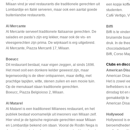
Milaan vind je veel restaurants die traditionele gerechten uit
een kopje koff
Lombardije en Italië serveren, maar ook een aantal goede
studenten.
buitenlandse restaurants.
Café Vertigo, V
Al Mercante
Biffi
Al Mercante serveert traditionele Italiaanse gerechten. De
Biffi is te vi
salades en pasta’s zijn erg lekker, maar ook de vis- en
bruisende buurt
vleesgerechten zijn prima. De wijnkaart is erg uitgebreid.
druk. In de the
Al Mercante, Piazza Mercanti 17, Milaan.
chocoladetaart 
Biffi, Corso Ma
Boeucc
Clubs en disc
Dit restaurant bestaat, naar eigen zeggen, al sinds 1696.
Het moet ooit een donkere kelder geweest zijn, maar
American Dis
tegenwoordig is de sfeer ontspannen, maar deftig, met
American Disas
prachtige tapijten, witte, stenen zuilen en een mooie tuin.
Het is zowel e
Op de menukaart staan traditionele gerechten.
liefhebbers is
Boeucc, Piazza Belgioioso 2, Milaan.
dinsdag tot en
gemakkelijk te
Al Matarel
American Disas
Al Matarel is een traditioneel Milanees restaurant, en het
publiek bestaat voornamelijk uit inwoners van Milaan zelf.
Hollywood
Hier vind je de typische regionale gerechten waar Milaan
Hollywood is e
en Lombardije bekend om staan. Vooral de Rostin Nega is
beroemdheden 