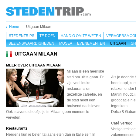
Home
Uitgaan Milaan
STEDENTRIPS
TE DOEN
HANDIG OM TE WETEN
VERVOERSMOGE
BEZIENSWAARDIGHEDEN
MUSEA
EVENEMENTEN
UITGAAN
SH
UITGAAN MILAAN
MEER OVER UITGAAN MILAAN
Milaan is een heerlijke
stad om uit te gaan. Er
Als je door de
zijn veel leuke
heenloopt, kom
restaurants en
relaxen onder h
gezellige cafeetje, en
Martini houdt,
de stad heeft een
groot dat je h
bruisend nachtleven.
tegenkomt.
Ook ’s avonds hoef je je in Milaan geen moment te
Dolce & Gabann
vervelen.
Café Vertigo
Restaurants
Vertigo trekt ee
Nergens kun je beter Italiaans eten dan in Italië zelf. In
zakenmensen, 