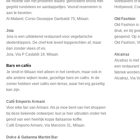
de moeite van het proberen waard: geroosterd brood met
voetballers of 
gegrild rundvlees en aardappeltjes. Vooraf reserveren is
Hollywood, Co
aan te bevelen.
Al Matarel, Corso Giuseppe Garibaldi 75, Milaan.
Old Fashion
Old Fashion is 
Joia
druk, en bij go
Joia is een uitstekend restaurant voor vegetarische
geopend. Op zo
stedentrippers. De chef-kok levert topgerechten af, maar
Old Fashion, V
dan zonder vlees of vis.
Joia, Via P Castaldi 18, Milaan.
Alcatraz
Alcatraz is nie
Bars en cafés
een restaurant
Je vindt in Milaan niet alleen in het centrum, maar ook in
fabriek worden
alle andere wijken leuke, gezellige bars en cafés. In de
Alcatraz, Via V
zomer hebben veel cafés een terras, waar het erg gezellig
kan zijn.
Café Emporio Armani
Voor elke fan van Armani. Als je moe bent van het shoppen
bij deze bekende ontwerper, kun je hier uitrusten onder het
genot van een heerlijk kopje Italiaanse koffie.
Café Emporio Armani, Via Manzoni 31, Milaan.
Dolce & Gabanna Martini Bar