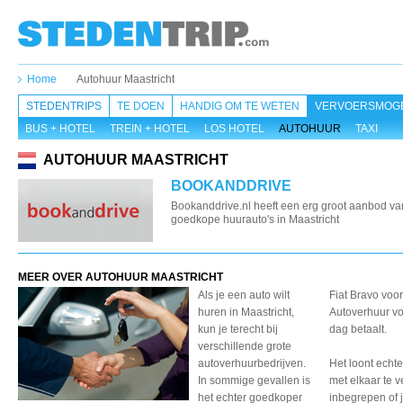
Home
Autohuur Maastricht
STEDENTRIPS
TE DOEN
HANDIG OM TE WETEN
VERVOERSMOGE
BUS + HOTEL
TREIN + HOTEL
LOS HOTEL
AUTOHUUR
TAXI
AUTOHUUR MAASTRICHT
BOOKANDDRIVE
Bookanddrive.nl heeft een erg groot aanbod va
goedkope huurauto's in Maastricht
MEER OVER AUTOHUUR MAASTRICHT
Als je een auto wilt
Fiat Bravo voor
huren in Maastricht,
Autoverhuur vo
kun je terecht bij
dag betaalt.
verschillende grote
autoverhuurbedrijven.
Het loont echt
In sommige gevallen is
met elkaar te v
het echter goedkoper
inbegrepen of j