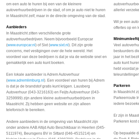
om een auto te huren bij een van de kleinere
autoverhuurbed
autoverhuurbedrijven in de stad, of om je auto niet te huren
allerlei verzek
in Maastricht zelf, maar in de directe omgeving van de stad.
Wil je een auto
Aanbieders
offertes op en 
In Maastricht zitten verschillende grote
Minimumleefti
autoverhuurbedrijven. Neem bijvoorbeeld Europcar
(
www.europcar.nl
) of Sixt (
www.sixt.nl
). Dit zijn grote
Veel autoverhu
concerns, met vestigingen over de hele wereld. Het
bestuurders die
voordeel van deze bedrijven is dat je via de website snel en
jaar in het bezi
gemakkelijk een auto kunt boeken.
auto kunt huren
hebt voordat j
Een lokale aanbieder is Adrem Autoverhuur
teleurstellinge
(
www.adremlimburg.nl
). Een voordeel van huren bij Adrem
Parkeren
is dat je de brandstof gratis kunt krijgen. Lausberg
In Maastricht 
Autoverhuur (043-3216163) en Feijts Autoverhuur (043-
Parkeerroute I
3259999) zijn andere kleine autoverhuurbedrijven in
iedere bezoeke
Maastricht. Zij hebben geen website en zijn alleen
telefonisch te bereiken.
Er zijn in Maas
Parkeren kost 
Andere aanbieders in de omgeving van Maastricht zijn
onder andere AAB Altijd Auto Beschikbaar in Heerlen (045-
Op bepaalde da
5111974), Beursgens BV in Sittard (046-4515214) en