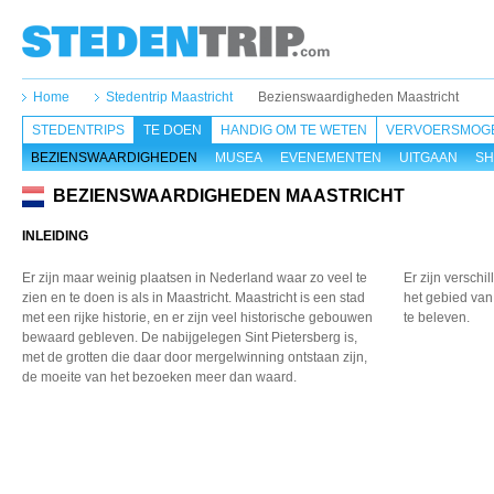
Home
Stedentrip Maastricht
Bezienswaardigheden Maastricht
STEDENTRIPS
TE DOEN
HANDIG OM TE WETEN
VERVOERSMOGE
BEZIENSWAARDIGHEDEN
MUSEA
EVENEMENTEN
UITGAAN
SH
BEZIENSWAARDIGHEDEN MAASTRICHT
INLEIDING
Er zijn maar weinig plaatsen
in Nederland waar zo veel
te
Er zijn versch
zien en te doen is
als in Maastricht. Maastricht
is een stad
het gebied van 
met een rijke
historie, en er zijn veel
historische gebouwen
te beleven.
bewaard
gebleven. De nabijgelegen
Sint Pietersberg is,
met
de grotten die daar door
mergelwinning ontstaan
zijn,
de moeite van het
bezoeken meer dan waard.