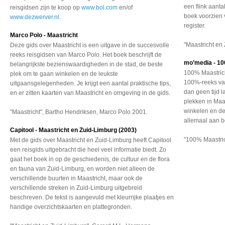
een flink aanta
reisgidsen zijn te koop op
www.bol.com
en/of
boek voorzien 
www.dezwerver.nl
.
register.
Marco Polo - Maastricht
"Maastricht en
Deze gids over Maastricht is een uitgave in de succesvolle
reeks reisgidsen van Marco Polo. Het boek beschrijft de
mo’media - 10
belangrijkste bezienswaardigheden in de stad, de beste
100% Maastrich
plek om te gaan winkelen en de leukste
100%-reeks van
uitgaansgelegenheden. Je krijgt een aantal praktische tips,
dan geen tijd 
en er zitten kaarten van Maastricht en omgeving in de gids.
plekken in Maas
winkelen en de
"Maastricht", Bartho Hendriksen, Marco Polo 2001.
allemaal aan bo
Capitool - Maastricht en Zuid-Limburg (2003)
"100% Maastric
Met de gids over Maastricht en Zuid-Limburg heeft Capitool
een reisgids uitgebracht die heel veel informatie biedt. Zo
gaat het boek in op de geschiedenis, de cultuur en de flora
en fauna van Zuid-Limburg, en worden niet alleen de
verschillende buurten in Maastricht, maar ook de
verschillende streken in Zuid-Limburg uitgebreid
beschreven. De tekst is aangevuld met kleurrijke plaatjes en
handige overzichtskaarten en plattegronden.