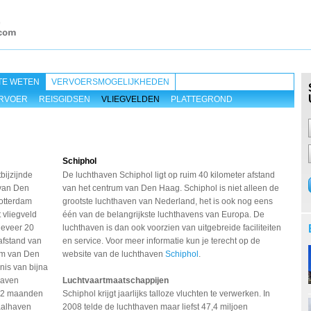
TE WETEN
VERVOERSMOGELIJKHEDEN
RVOER
REISGIDSEN
VLIEGVELDEN
PLATTEGROND
Schiphol
tbijzijnde
De luchthaven Schiphol ligt op ruim 40 kilometer afstand
 van Den
van het centrum van Den Haag. Schiphol is niet alleen de
otterdam
grootste luchthaven van Nederland, het is ook nog eens
t vliegveld
één van de belangrijkste luchthavens van Europa. De
geveer 20
luchthaven is dan ook voorzien van uitgebreide faciliteiten
afstand van
en service. Voor meer informatie kun je terecht op de
um van Den
website van de luchthaven
Schiphol
.
nis van bijna
haven
Luchtvaartmaatschappijen
 2 maanden
Schiphol krijgt jaarlijks talloze vluchten te verwerken. In
aalhaven
2008 telde de luchthaven maar liefst 47,4 miljoen