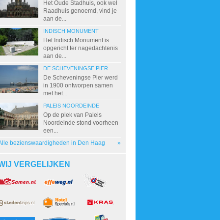
Het Oude Stadhuis, ook wel
Raadhuis genoemd, vind je
aan de...
INDISCH MONUMENT
Het Indisch Monument is
opgericht ter nagedachtenis
aan de...
DE SCHEVENINGSE PIER
De Scheveningse Pier werd
in 1900 ontworpen samen
met het...
PALEIS NOORDEINDE
Op de plek van Paleis
Noordeinde stond voorheen
een...
Alle bezienswaardigheden in Den Haag
»
WIJ VERGELIJKEN