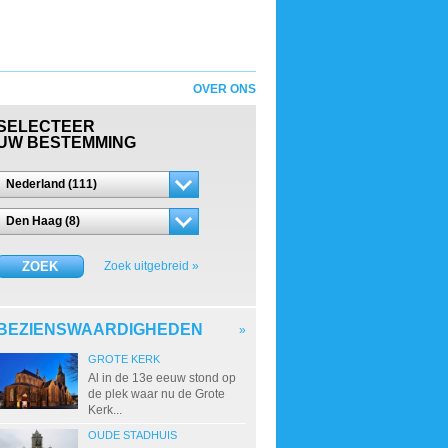
OVER ONS
SELECTEER
UW BESTEMMING
Nederland (111)
Den Haag (8)
ZOEK
Zoek uitgebreid »
BEZIENSWAARDIGHEDEN
»
GROTE KERK
Al in de 13e eeuw stond op
de plek waar nu de Grote
Kerk...
OUDE STADHUIS