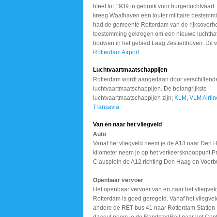
bleef tot 1939 in gebruik voor burgerluchtvaart
kreeg Waalhaven een louter militaire bestemmi
had de gemeente Rotterdam van de rijksoverh
toestemming gekregen om een nieuwe luchtha
bouwen in het gebied Laag Zestienhoven. Dit 
Rotterdam Airport
.
Luchtvaartmaatschappijen
Rotterdam wordt aangedaan door verschillend
luchtvaartmaatschappijen. De belangrijkste
luchtvaartmaatschappijen zijn;
KLM
,
VLM Airlin
Transavia
.
Van en naar het vliegveld
Auto
Vanaf het vliegveld neem je de A13 naar Den 
kilometer neem je op het verkeersknooppunt Pr
Clausplein de A12 richting Den Haag en Voorb
Openbaar vervoer
Het openbaar vervoer van en naar het vliegvel
Rotterdam is goed geregeld. Vanaf het vliegveld
andere de RET bus 41 naar Rotterdam Station