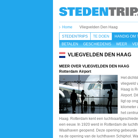
Home
Vliegvelden Den Haag
STEDENTRIPS
TE DOEN
HANDIG OM 
BETALEN
GESCHIEDENIS
WEER
VE
VLIEGVELDEN DEN HAAG
MEER OVER VLIEGVELDEN DEN HAAG
Rotterdam Airport
Het dichts
vliegveld
Haag is R
Airport. Di
ligt op on
kilometer 
het centr
Haag. Rotterdam kent een luchtvaartgeschiede
een eeuw. In 1920 werd in Rotterdam de lucht
Waalhaven geopend. Deze opening gebeurde
na de opening van de luchthaven Schiphol. W