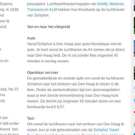
. Daarna
passagiers. Luchtvaartmaatschappijen als
Arkefly
,
Martinair
,
ng. In 1938
Transavia
en
KLM
hebben hun thuisbasis op de luchthaven
eid
van Schiphol.
ven te
werd
Van en naar het vliegveld
Auto
Vanaf Schiphol is Den Haag zeer goed bereikbaar met de
e
auto. Je kunt vanaf de luchthaven de A4 nemen die je direct
naar Den Haag leidt. De rit zal zonder files ongeveer 45
es
en
minuten in beslag nemen.
Openbaar vervoer
De gemakkelijkste en snelste optie om vanaf de luchthaven
Schiphol naar het centrum van Den Haag te reizen is de
Haag. Na 15
trein. Onder de aankomsthallen ligt een spoorwegstation,
ins
waar je een directe treinverbinding naar Den Haag kunt
urg.
nemen. De treinrit zal ongeveer 45 minuten duren en een
treinkaartje kost € 8,57.
d van
Taxi
 rijdt onder
Om vanaf de luchthaven naar het centrum van Den Haag te
 Noord. Van
reizen, kun je ook gebruikmaken van de
Schiphol Travel