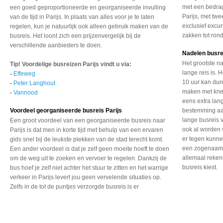
met een bedrag
een goed geproportioneerde en georganiseerde invulling
Parijs, met tw
van de tijd in Parijs. In plaats van alles voor je te laten
exclusief excu
regelen, kun je natuurlijk ook alleen gebruik maken van de
zakken tot ron
busreis. Het loont zich een prijzenvergelijk bij de
verschillende aanbieders te doen.
Nadelen busre
Het grootste na
Tip! Voordelige busreizen Parijs vindt u via:
lange reis is. 
-
Effeweg
10 uur kan dur
-
Peter Langhout
maken met kne
-
Vannood
eens extra lan
Voordeel georganiseerde busreis Parijs
bestemming aan
lange busreis 
Een groot voordeel van
een georganiseerde busreis
naar
ook al worden 
Parijs is dat men
in korte tijd met behulp
van een ervaren
er tegen kunne
gids snel
bij de leukste plekken
van de stad terecht komt.
een zogenaamd
Een ander voordeel is
dat je zelf geen moeite
hoeft te doen
allemaal reke
om de weg
uit te zoeken en vervoer
te regelen. Dankzij de
busreis kiest.
bus hoef je zelf niet
achter het stuur te zitten
en het warrige
verkeer
in Parijs levert jou geen
vervelende situaties op.
Zelfs in de tot de puntjes
verzorgde busreis is er