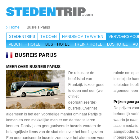
Home
Busreis Parijs
STEDENTRIPS
TE DOEN
HANDIG OM TE WETEN
VERVOERSMOGE
VLUCHT + HOTEL
BUS + HOTEL
TREIN + HOTEL
LOS HOTEL
AU
BUSREIS PARIJS
MEER OVER BUSREIS PARIJS
De reis naar de
ruimte om op e
hoofdstad van
is er bij de ha
Frankrijk is zeer goed
te bieden heeft
te doen met een (wel
algemeen een v
of niet
Prijzen georga
georganiseerde)
De prijzen voo
busreis. Over het
behoorlijk vari
algemeen is het een voordelige manier om naar Parijs te
waarin je naar 
komen en een makkelijke manier om de stad te leren
accommodatie. 
kennen. Dankzij een georganiseerde busreis worden de
aangeboden excu
belangrijkste items van de stad niet over het hoofd gezien.
inbegrepen. O
Een georganiseerde busreis zorgt over het algemeen voor