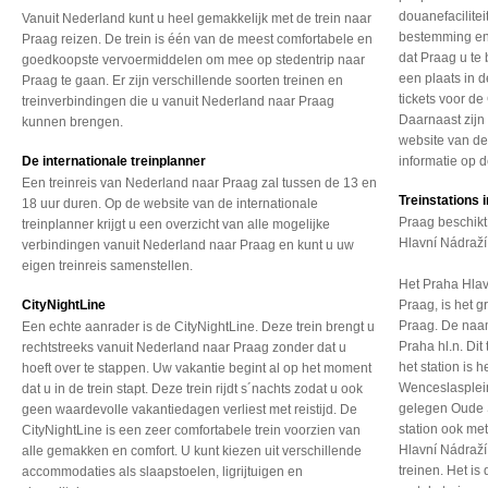
douanefacilite
Vanuit Nederland kunt u heel gemakkelijk met de trein naar
bestemming en 
Praag reizen. De trein is één van de meest comfortabele en
dat Praag u te 
goedkoopste vervoermiddelen om mee op stedentrip naar
een plaats in d
Praag te gaan. Er zijn verschillende soorten treinen en
tickets voor de
treinverbindingen die u vanuit Nederland naar Praag
Daarnaast zijn
kunnen brengen.
website van de
De internationale treinplanner
informatie op d
Een treinreis van Nederland naar Praag zal tussen de 13 en
Treinstations 
18 uur duren. Op de website van de internationale
Praag beschikt 
treinplanner krijgt u een overzicht van alle mogelijke
Hlavní Nádraží
verbindingen vanuit Nederland naar Praag en kunt u uw
eigen treinreis samenstellen.
Het Praha Hlavn
CityNightLine
Praag, is het 
Praag. De naam
Een echte aanrader is de CityNightLine. Deze trein brengt u
Praha hl.n. Dit 
rechtstreeks vanuit Nederland naar Praag zonder dat u
het station is 
hoeft over te stappen. Uw vakantie begint al op het moment
Wenceslasplein
dat u in de trein stapt. Deze trein rijdt s´nachts zodat u ook
gelegen Oude S
geen waardevolle vakantiedagen verliest met reistijd. De
station ook me
CityNightLine is een zeer comfortabele trein voorzien van
Hlavní Nádraží
alle gemakken en comfort. U kunt kiezen uit verschillende
treinen. Het is
accommodaties als slaapstoelen, ligrijtuigen en