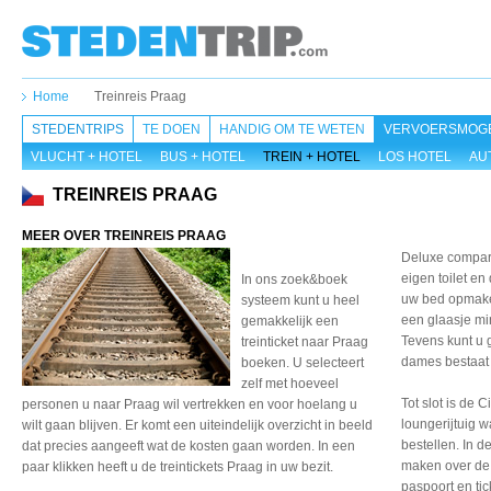
Home
Treinreis Praag
STEDENTRIPS
TE DOEN
HANDIG OM TE WETEN
VERVOERSMOGE
VLUCHT + HOTEL
BUS + HOTEL
TREIN + HOTEL
LOS HOTEL
AU
TREINREIS PRAAG
MEER OVER TREINREIS PRAAG
Deluxe compar
eigen toilet e
In ons zoek&boek
uw bed opmake
systeem kunt u heel
een glaasje mi
gemakkelijk een
Tevens kunt u 
treinticket naar Praag
dames bestaat
boeken. U selecteert
zelf met hoeveel
Tot slot is de 
personen u naar Praag wil vertrekken en voor hoelang u
loungerijtuig 
wilt gaan blijven. Er komt een uiteindelijk overzicht in beeld
bestellen. In d
dat precies aangeeft wat de kosten gaan worden. In een
maken over de
paar klikken heeft u de treintickets Praag in uw bezit.
paspoort en tic