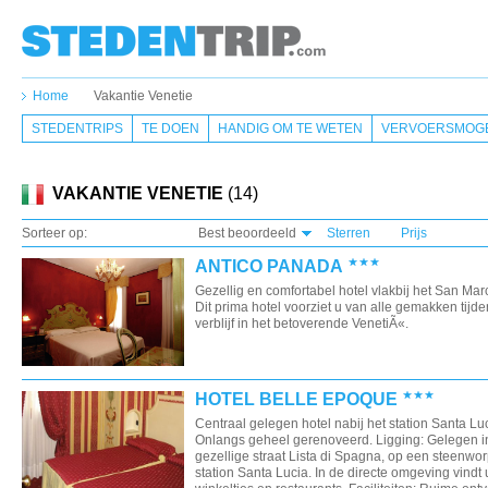
Home
Vakantie Venetie
STEDENTRIPS
TE DOEN
HANDIG OM TE WETEN
VERVOERSMOGE
VAKANTIE VENETIE
(14)
Sorteer op:
Best beoordeeld
Sterren
Prijs
ANTICO PANADA
Gezellig en comfortabel hotel vlakbij het San Marc
Dit prima hotel voorziet u van alle gemakken tijd
verblijf in het betoverende VenetiÃ«.
HOTEL BELLE EPOQUE
Centraal gelegen hotel nabij het station Santa Luc
Onlangs geheel gerenoveerd. Ligging: Gelegen i
gezellige straat Lista di Spagna, op een steenwor
station Santa Lucia. In de directe omgeving vindt 