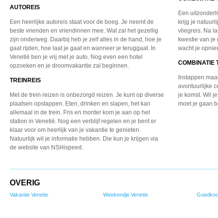
AUTOREIS
Een uitzonderl
Een heerlijke autoreis staat voor de boeg. Je neemt de
krijg je natuurl
beste vrienden en vriendinnen mee. Wat zal het gezellig
vliegreis. Na l
zijn onderweg. Daarbij heb je zelf alles in de hand, hoe je
kwestie van je 
gaat rijden, hoe laat je gaat en wanneer je teruggaat. In
wacht je opnieu
Venetië ben je vrij met je auto. Nog even een hotel
COMBINATIE 
opzoeken en je droomvakantie zal beginnen.
Instappen maar,
TREINREIS
avontuurlijke 
Met de trein reizen is onbezorgd reizen. Je kunt op diverse
je komst. Wil 
plaatsen opstappen. Eten, drinken en slapen, het kan
moet je gaan 
allemaal in de trein. Fris en monter kom je aan op het
station in Venetië. Nog een verblijf regelen en je bent er
klaar voor om heerlijk van je vakantie te genieten.
Natuurlijk wil je informatie hebben. Die kun je krijgen via
de website van NSHispeed.
OVERIG
Vakantie Venetie
Weekendje Venetie
Goedkoo