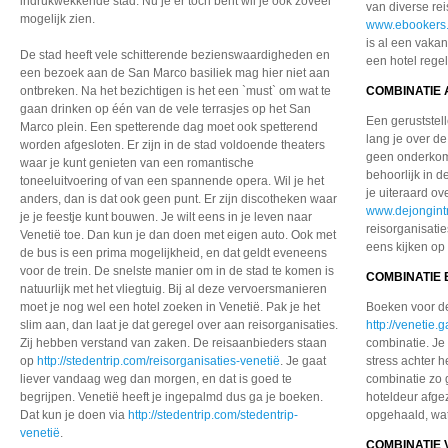
indrukwekkende stad. Nu je er toch bent wil je ook zoveel
van diverse re
mogelijk zien.
www.ebookers.
is al een vaka
De stad heeft vele schitterende bezienswaardigheden en
een hotel rege
een bezoek aan de San Marco basiliek mag hier niet aan
ontbreken. Na het bezichtigen is het een `must` om wat te
COMBINATIE 
gaan drinken op één van de vele terrasjes op het San
Een geruststel
Marco plein. Een spetterende dag moet ook spetterend
lang je over de
worden afgesloten. Er zijn in de stad voldoende theaters
geen onderkome
waar je kunt genieten van een romantische
behoorlijk in d
toneeluitvoering of van een spannende opera. Wil je het
je uiteraard ov
anders, dan is dat ook geen punt. Er zijn discotheken waar
www.dejongintr
je je feestje kunt bouwen. Je wilt eens in je leven naar
reisorganisati
Venetië toe. Dan kun je dan doen met eigen auto. Ook met
eens kijken o
de bus is een prima mogelijkheid, en dat geldt eveneens
voor de trein. De snelste manier om in de stad te komen is
COMBINATIE 
natuurlijk met het vliegtuig. Bij al deze vervoersmanieren
moet je nog wel een hotel zoeken in Venetië. Pak je het
Boeken voor de
slim aan, dan laat je dat geregel over aan reisorganisaties.
http://venetie.
Zij hebben verstand van zaken. De reisaanbieders staan
combinatie. Je
op
http://stedentrip.com/reisorganisaties-venetië
. Je gaat
stress achter h
liever vandaag weg dan morgen, en dat is goed te
combinatie zo 
begrijpen. Venetië heeft je ingepalmd dus ga je boeken.
hoteldeur afge
Dat kun je doen via
http://stedentrip.com/stedentrip-
opgehaald, wa
venetië
.
COMBINATIE 