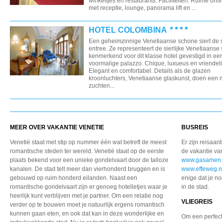
winkeltjes en restaurants. Faciliteiten: Ruime ont
met receptie, lounge, panorama lift en ...
HOTEL COLOMBINA
Een geheimzinnige Venetiaanse schone siert de st
entree. Ze representeert de sierlijke Venetiaanse s
kenmerkend voor dit klasse hotel gevestigd in ee
voormalige palazzo. Chique, luxueus en vriendeli
Elegant en comfortabel. Details als de glazen
kroonluchters, Venetiaanse glaskunst, doen een
zuchten...
MEER OVER VAKANTIE VENETIE
BUSREIS
Venetië staat met stip op nummer één wat betreft de meest
Er zijn reisaan
romantische steden ter wereld. Venetië staat op de eerste
de vakantie van
plaats bekend voor een unieke gondelvaart door de talloze
www.gasamen.
kanalen. De stad telt meer dan vierhonderd bruggen en is
www.effeweg.n
gebouwd op ruim honderd eilanden. Naast een
enige dat je 
romantische gondelvaart zijn er genoeg hotelletjes waar je
in de stad.
heerlijk kunt verblijven met je partner. Om een relatie nog
VLIEGREIS
verder op te bouwen moet je natuurlijk ergens romantisch
kunnen gaan eten, en ook dat kan in deze wonderlijke en
Om een perfecte