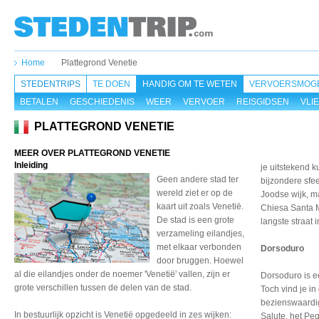
Home
Plattegrond Venetie
STEDENTRIPS
TE DOEN
HANDIG OM TE WETEN
VERVOERSMOGE
BETALEN
GESCHIEDENIS
WEER
VERVOER
REISGIDSEN
VLI
PLATTEGROND VENETIE
MEER OVER PLATTEGROND VENETIE
Inleiding
je uitstekend 
Geen andere stad ter
bijzondere sfee
wereld ziet er op de
Joodse wijk, ma
kaart uit zoals Venetië.
Chiesa Santa M
De stad is een grote
langste straat 
verzameling eilandjes,
met elkaar verbonden
Dorsoduro
door bruggen. Hoewel
al die eilandjes onder de noemer 'Venetië' vallen, zijn er
Dorsoduro is e
grote verschillen tussen de delen van de stad.
Toch vind je in
bezienswaardi
In bestuurlijk opzicht is Venetië opgedeeld in zes wijken:
Salute, het P