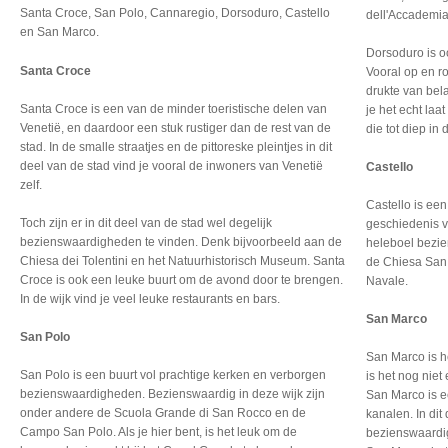
Santa Croce, San Polo, Cannaregio, Dorsoduro, Castello
dell'Accademia
en San Marco.
Dorsoduro is o
Santa Croce
Vooral op en r
drukte van bela
Santa Croce is een van de minder toeristische delen van
je het echt laa
Venetië, en daardoor een stuk rustiger dan de rest van de
die tot diep in
stad. In de smalle straatjes en de pittoreske pleintjes in dit
deel van de stad vind je vooral de inwoners van Venetië
Castello
zelf.
Castello is een
Toch zijn er in dit deel van de stad wel degelijk
geschiedenis v
bezienswaardigheden te vinden. Denk bijvoorbeeld aan de
heleboel bezie
Chiesa dei Tolentini en het Natuurhistorisch Museum. Santa
de Chiesa San 
Croce is ook een leuke buurt om de avond door te brengen.
Navale.
In de wijk vind je veel leuke restaurants en bars.
San Marco
San Polo
San Marco is h
San Polo is een buurt vol prachtige kerken en verborgen
is het nog nie
bezienswaardigheden. Bezienswaardig in deze wijk zijn
San Marco is e
onder andere de Scuola Grande di San Rocco en de
kanalen. In dit
Campo San Polo. Als je hier bent, is het leuk om de
bezienswaardig