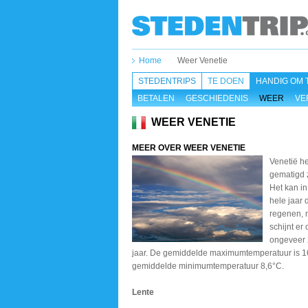
Home
Weer Venetie
STEDENTRIPS
TE DOEN
HANDIG OM 
BETALEN
GESCHIEDENIS
WEER
VE
WEER VENETIE
MEER OVER WEER VENETIE
Venetië he
gematigd 
Het kan in
hele jaar 
regenen, 
schijnt er 
ongeveer 
jaar. De gemiddelde maximumtemperatuur is 1
gemiddelde minimumtemperatuur 8,6°C.
Lente