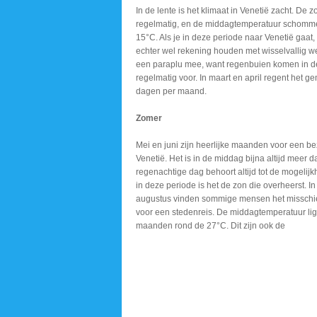
In de lente is het klimaat in Venetië zacht. De z
regelmatig, en de middagtemperatuur schomme
15°C. Als je in deze periode naar Venetië gaat,
echter wel rekening houden met wisselvallig 
een paraplu mee, want regenbuien komen in d
regelmatig voor. In maart en april regent het g
dagen per maand.
Zomer
Mei en juni zijn heerlijke
maanden voor een be
Venetië. Het is in
de middag bijna altijd
meer da
regenachtige
dag behoort altijd tot
de mogelijk
in deze periode is het
de zon die overheerst.
In 
augustus vinden
sommige mensen het misschi
voor een stedenreis.
De middagtemperatuur lig
maanden rond de
27°C. Dit zijn ook de