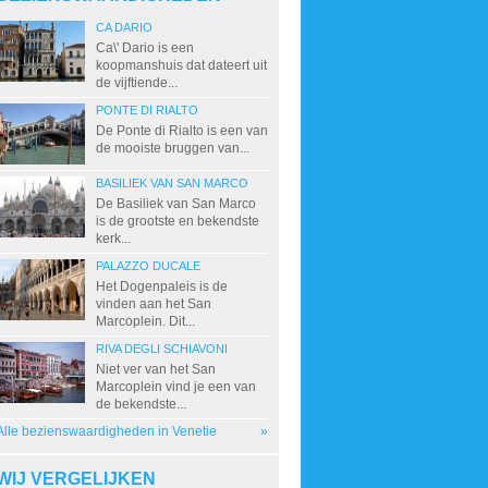
CA DARIO
Ca\' Dario is een
koopmanshuis dat dateert uit
de vijftiende...
PONTE DI RIALTO
De Ponte di Rialto is een van
de mooiste bruggen van...
BASILIEK VAN SAN MARCO
De Basiliek van San Marco
is de grootste en bekendste
kerk...
PALAZZO DUCALE
Het Dogenpaleis is de
vinden aan het San
Marcoplein. Dit...
RIVA DEGLI SCHIAVONI
Niet ver van het San
Marcoplein vind je een van
de bekendste...
Alle bezienswaardigheden in Venetie
»
WIJ VERGELIJKEN