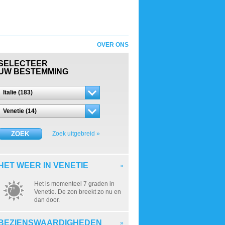
OVER ONS
SELECTEER
UW BESTEMMING
Italie (183)
Venetie (14)
ZOEK
Zoek uitgebreid »
HET WEER IN VENETIE
»
Het is momenteel 7 graden in
7°
Venetie. De zon breekt zo nu en
dan door.
BEZIENSWAARDIGHEDEN
»