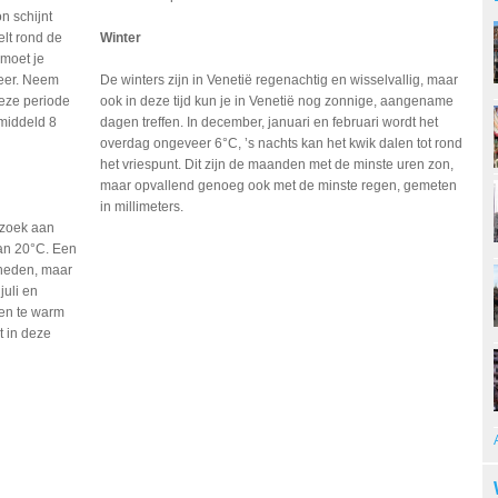
on schijnt
lt rond de
Winter
 moet je
weer. Neem
De winters zijn in Venetië regenachtig en wisselvallig, maar
eze periode
ook in deze tijd kun je in Venetië nog zonnige, aangename
emiddeld 8
dagen treffen. In december, januari en februari wordt het
overdag ongeveer 6°C, ’s nachts kan het kwik dalen tot rond
het vriespunt. Dit zijn de maanden met de minste uren zon,
maar opvallend genoeg ook met de minste regen, gemeten
in millimeters.
zoek
aan
n 20°C. Een
heden, maar
juli en
en
te warm
t
in deze