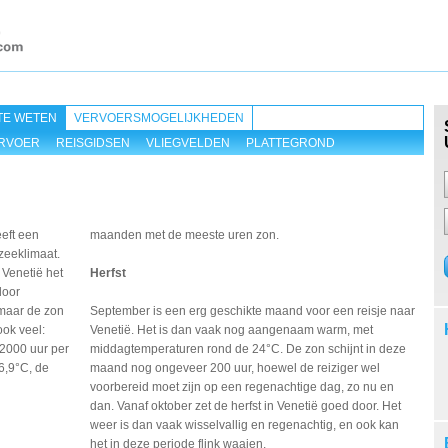
TE WETEN
VERVOERSMOGELIJKHEDEN
RVOER
REISGIDSEN
VLIEGVELDEN
PLATTEGROND
eft een
maanden met de meeste uren zon.
zeeklimaat.
 Venetië het
Herfst
door
maar de zon
September is een erg geschikte maand voor een reisje naar
ook veel:
Venetië. Het is dan vaak nog aangenaam warm, met
2000 uur per
middagtemperaturen rond de 24°C. De zon schijnt in deze
6,9°C, de
maand nog ongeveer 200 uur, hoewel de reiziger wel
voorbereid moet zijn op een regenachtige dag, zo nu en
dan. Vanaf oktober zet de herfst in Venetië goed door. Het
weer is dan vaak wisselvallig en regenachtig, en ook kan
het in deze periode flink waaien.