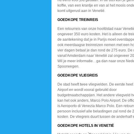
nu eens voor jou gedaan. In de bus kun je gen
koffie, van een krantje en van al het moois ond
komt uitgerust aan in Venetië.
GOEDKOPE TREINREIS
Een retourreis van onze hoofdstad naar Veneti
ongeveer 350 euro kosten. Het is alleen de trei
de aantekening dat je in Parijs moet overstapp
ook meerdaagse treinreizen nemen met een hot
vier dagen betaal je dan rond de 275 euro. De 
vanaf Amsterdam naar Venetië zal ongeveer 20
Wil je meer informatie…ga dan naar onze Ned
Spoorwegen.
GOEDKOPE VLIEGREIS
De stad heeft twee vliegvelden. De eerste heet
Airport en wordt vooral gebruikt door
budgetmaatschappijen. Het andere vliegveld h
kan het ook anders, Marco Polo Airport. De off
is Aeroporto di Venezia Marco Polo. Een retour
persoon inclusief alle belastingen zal rond de 
kosten. De vliegreis duurt tussen de anderhalf 
GOEDKOPE HOTELS IN VENETIË