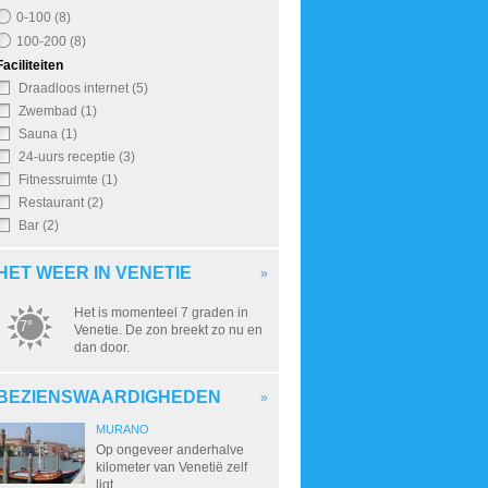
0-100 (8)
100-200 (8)
Faciliteiten
Draadloos internet (5)
Zwembad (1)
Sauna (1)
24-uurs receptie (3)
Fitnessruimte (1)
Restaurant (2)
Bar (2)
HET WEER IN VENETIE
»
Het is momenteel 7 graden in
7°
Venetie. De zon breekt zo nu en
dan door.
BEZIENSWAARDIGHEDEN
»
MURANO
Op ongeveer anderhalve
kilometer van Venetië zelf
ligt...