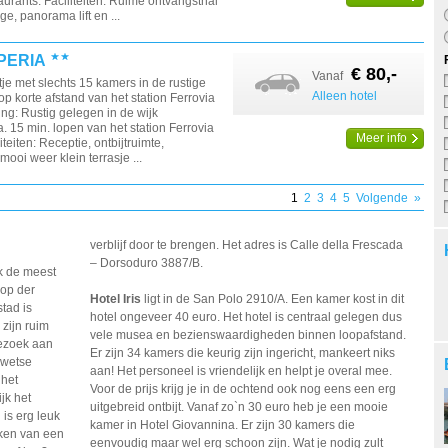
aurants. Faciliteiten: Ruime ontvangsthal
ge, panorama lift en ...
PERIA
€ 80,-
Vanaf
tje met slechts 15 kamers in de rustige
Alleen hotel
p korte afstand van het station Ferrovia
ing: Rustig gelegen in de wijk
. 15 min. lopen van het station Ferrovia
Meer info
iteiten: Receptie, ontbijtruimte,
 mooi weer klein terrasje ...
1
2
3
4
5
Volgende
»
verblijf door te brengen. Het adres is Calle della Frescada
– Dorsoduro 3887/B.
k de meest
oop der
Hotel Iris
ligt in de San Polo 2910/A. Een kamer kost in dit
stad is
hotel ongeveer 40 euro. Het hotel is centraal gelegen dus
zijn ruim
vele musea en bezienswaardigheden binnen loopafstand.
bezoek aan
Er zijn 34 kamers die keurig zijn ingericht, mankeert niks
rwetse
aan! Het personeel is vriendelijk en helpt je overal mee.
 het
Voor de prijs krijg je in de ochtend ook nog eens een erg
jk het
uitgebreid ontbijt. Vanaf zo`n 30 euro heb je een mooie
is erg leuk
kamer in Hotel Giovannina. Er zijn 30 kamers die
nken van een
eenvoudig maar wel erg schoon zijn. Wat je nodig zult