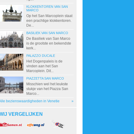
KLOKKENTOREN VAN SAN
MARCO
Op het San Marcoplein staat
een prachtige klokkentoren.
De...
BASILIEK VAN SAN MARCO
De Basiliek van San Marco
is de grootste en bekendste
kerk...
PALAZZO DUCALE
Het Dogenpaleis is de
vinden aan het San
Marcoplein. Dit...
PIAZZETTA SAN MARCO
Misschien wel het leukste
stukje van het Piazza San
Marco...
Alle bezienswaardigheden in Venetie
»
WIJ VERGELIJKEN