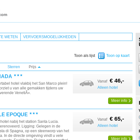
TE WETEN
VERVOERSMOGELIJKHEDEN
Toon als lijst
Toon op kaart
Sterren
Prijs
NADA
€ 46,-
Vanaf
tabel hotel vlakbij het San Marco plein!
Alleen hotel
oorziet u van alle gemakken tijdens uw
toverende VenetiÃ«.
Meer info
LE EPOQUE
€ 65,-
Vanaf
otel nabij het station Santa Lucia.
Alleen hotel
erenoveerd. Ligging: Gelegen in de
Lista di Spagna, op een steenworp van het
a. In de directe omgeving vindt u vele
Meer info