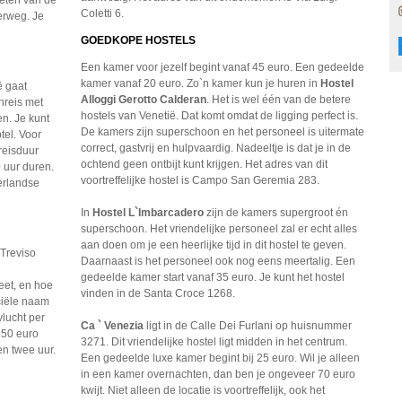
ieten van de
Coletti 6.
erweg. Je
GOEDKOPE HOSTELS
Een kamer voor jezelf begint vanaf 45 euro. Een gedeelde
kamer vanaf 20 euro. Zo`n kamer kun je huren in
Hostel
ë gaat
Alloggi Gerotto Calderan
. Het is wel één van de betere
nreis met
hostels van Venetië. Dat komt omdat de ligging perfect is.
en. Je kunt
De kamers zijn superschoon en het personeel is uitermate
el. Voor
correct, gastvrij en hulpvaardig. Nadeeltje is dat je in de
reisduur
ochtend geen ontbijt kunt krijgen. Het adres van dit
 uur duren.
voortreffelijke hostel is Campo San Geremia 283.
erlandse
In
Hostel L`Imbarcadero
zijn de kamers supergroot én
superschoon. Het vriendelijke personeel zal er echt alles
aan doen om je een heerlijke tijd in dit hostel te geven.
 Treviso
Daarnaast is het personeel ook nog eens meertalig. Een
gedeelde kamer start vanaf 35 euro. Je kunt het hostel
eet, en hoe
vinden in de Santa Croce 1268.
iciële naam
vlucht per
Ca ` Venezia
ligt in de Calle Dei Furlani op huisnummer
250 euro
3271. Dit vriendelijke hostel ligt midden in het centrum.
en twee uur.
Een gedeelde luxe kamer begint bij 25 euro. Wil je alleen
in een kamer overnachten, dan ben je ongeveer 70 euro
kwijt. Niet alleen de locatie is voortreffelijk, ook het