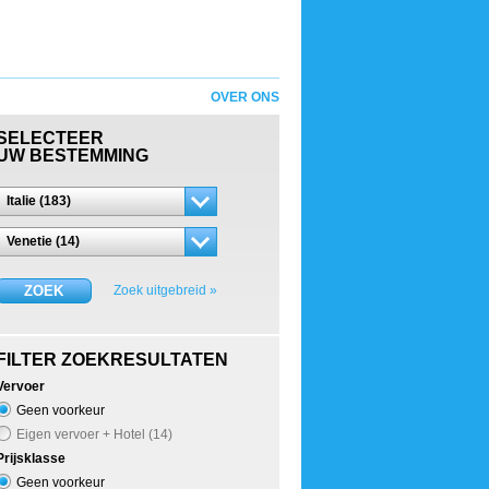
OVER ONS
SELECTEER
UW BESTEMMING
Italie (183)
Venetie (14)
ZOEK
Zoek uitgebreid »
FILTER ZOEKRESULTATEN
Vervoer
Geen voorkeur
Eigen vervoer + Hotel (14)
Prijsklasse
Geen voorkeur