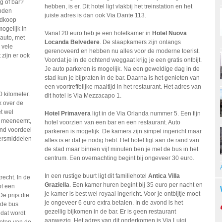
g of bar?
hebben, is er. Dit hotel ligt vlakbij het treinstation en het
nden
juiste adres is dan ook Via Dante 113.
oedkoop
ogelijk in
Vanaf 20 euro heb je een hotelkamer in
Hotel Nuova
 auto, met
Locanda Belvedere
. De slaapkamers zijn onlangs
n vele
gerenoveerd en hebben nu alles voor de moderne toerist.
zijn er ook
Voordat je in de ochtend weggaat krijg je een gratis ontbijt.
Je auto parkeren is mogelijk. Na een geweldige dag in de
stad kun je bijpraten in de bar. Daarna is het genieten van
een voortreffelijke maaltijd in het restaurant. Het adres van
0 kilometer.
dit hotel is Via Mezzacapo 1.
k over de
t wel
Hotel Primavera
ligt in de Via Orlanda nummer 5. Een fijn
en meeneemt,
hotel voorzien van een bar en een restaurant. Auto
end voordeel
parkeren is mogelijk. De kamers zijn simpel ingericht maar
oersmiddelen
alles is er dat je nodig hebt. Het hotel ligt aan de rand van
de stad maar binnen vijf minuten ben je met de bus in het
centrum. Een overnachting begint bij ongeveer 30 euro.
In een rustige buurt ligt dit familiehotel
Antica Villa
echt. In de
Graziella
. Een kamer huren begint bij 35 euro per nacht en
bt een
je kamer is best wel royaal ingericht. Voor je ontbijtje moet
e prijs die
je ongeveer 6 euro extra betalen. In de avond is het
 de bus
gezellig bijkomen in de bar. Er is geen restaurant
 dat wordt
aanwezig. Het adres van dit onderkomen is Via Luigi