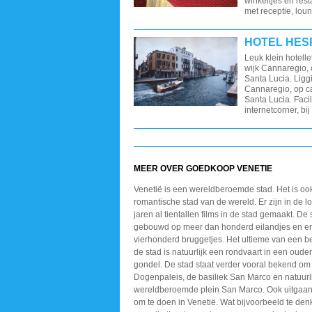
winkeltjes en rest
met receptie, loun
HOTEL HES
Leuk klein hotelle
wijk Cannaregio, o
Santa Lucia. Ligg
Cannaregio, op ca
Santa Lucia. Facil
internetcorner, bij
MEER OVER GOEDKOOP VENETIE
Venetië is een wereldberoemde stad. Het is oo
romantische stad van de wereld. Er zijn in de l
jaren al tientallen films in de stad gemaakt. De 
gebouwd op meer dan honderd eilandjes en er 
vierhonderd bruggetjes. Het ultieme van een 
de stad is natuurlijk een rondvaart in een oude
gondel. De stad staat verder vooral bekend om
Dogenpaleis, de basiliek San Marco en natuurli
wereldberoemde plein San Marco. Ook uitgaan 
om te doen in Venetië. Wat bijvoorbeeld te de