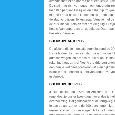
avondje theater en daarna naar een leuke kroe
De stad mag zich verheugen op honderdduize
toeristen per jaar. En zij willen natuurlijk zo g
mogelijk naar de stad komen en zo goedkoop m
de stad verblijven. Je kunt naar Venetië met de
de bus, met de trein en met het vliegtuig. Er zij
hotels. Van peperdure tot goedkope. Daarnaast 
hostels in Venetië.
GOEDKOPE AUTOREIS
De afstand die je moet afleggen ligt rond de 90
Dat is te doen binnen een dag. Je rijdt natuurlij
autosnelwegen, en dat schiet lekker op. Je moe
rekening houden met files. Als je drie person
dan ben je wel heel goedkoop uit. Een bijkom
is dat je niet afhankelijk bent van andere verv
in Venetië.
GOEDKOPE BUSREIS
Je kunt opstappen in Arnhem, Amsterdam en Utr
regel doet je bus er twee dagen over dus je he
overnachting. Dat geldt ook voor de terugweg. D
je dan betaalt zal rond de 400 euro liggen. Met
reizen is reizen zonder zorgen. Niks zelf rijden,