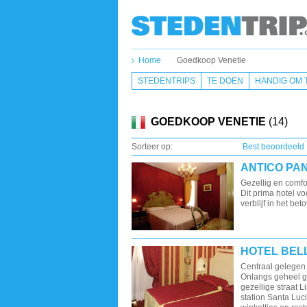
Home
Goedkoop Venetie
STEDENTRIPS
TE DOEN
HANDIG OM 
GOEDKOOP VENETIE
(14)
Sorteer op:
Best beoordeeld
ANTICO PA
Gezellig en comfor
Dit prima hotel v
verblijf in het be
HOTEL BEL
Centraal gelegen h
Onlangs geheel g
gezellige straat 
station Santa Luci