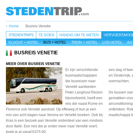
Home
Busreis Venetie
STEDENTRIPS
TE DOEN
HANDIG OM TE WETEN
VERVOERSMOGE
VLUCHT + HOTEL
BUS + HOTEL
TREIN + HOTEL
LOS HOTEL
AU
BUSREIS VENETIE
MEER OVER BUSREIS VENETIE
Er zijn verschillende
een dag of twe
busmaatschappijen
en Oostenrijk, 
die busreizen naar
overnachten.
Venetië aanbieden.
Peter Langhout Reizen
De bussen van 
bijvoorbeeld, heeft een
gemakken voorz
reis die naast Rome en
airconditioning
Florence ook Venetië aandoet. Op effeweg.nl kun je een
ontbreken. Rok
reis van acht dagen naar Verona en Venetië boeken. Ook bij
maatschappij 
Kras is een bezoek aan Venetië onderdeel van een rondreis
door Italië. Een reis die je onder meer naar Venetië voert,
boek je al vanaf €375,00.