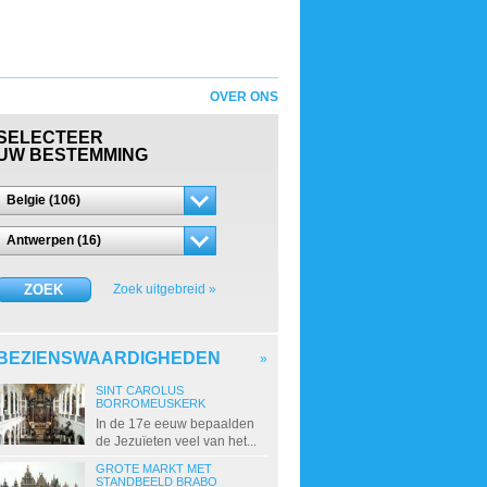
OVER ONS
SELECTEER
UW BESTEMMING
Belgie (106)
Antwerpen (16)
ZOEK
Zoek uitgebreid »
BEZIENSWAARDIGHEDEN
»
SINT CAROLUS
BORROMEUSKERK
In de 17e eeuw bepaalden
de Jezuïeten veel van het...
GROTE MARKT MET
STANDBEELD BRABO