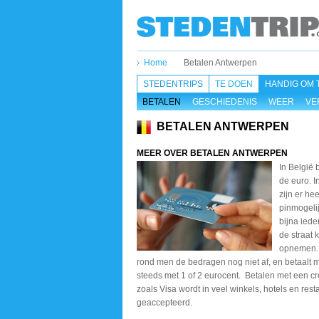
Home
Betalen Antwerpen
STEDENTRIPS
TE DOEN
HANDIG OM 
BETALEN
GESCHIEDENIS
WEER
VE
BETALEN ANTWERPEN
MEER OVER BETALEN ANTWERPEN
In België 
de euro. 
zijn er hee
pinmogeli
bijna ied
de straat 
opnemen. 
rond men de bedragen nog niet af, en betaalt
steeds met 1 of 2 eurocent. Betalen met een cr
zoals Visa wordt in veel winkels, hotels en rest
geaccepteerd.