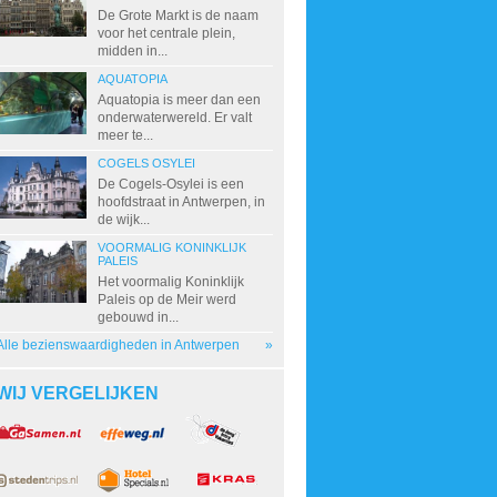
De Grote Markt is de naam
voor het centrale plein,
midden in...
AQUATOPIA
Aquatopia is meer dan een
onderwaterwereld. Er valt
meer te...
COGELS OSYLEI
De Cogels-Osylei is een
hoofdstraat in Antwerpen, in
de wijk...
VOORMALIG KONINKLIJK
PALEIS
Het voormalig Koninklijk
Paleis op de Meir werd
gebouwd in...
Alle bezienswaardigheden in Antwerpen
»
WIJ VERGELIJKEN