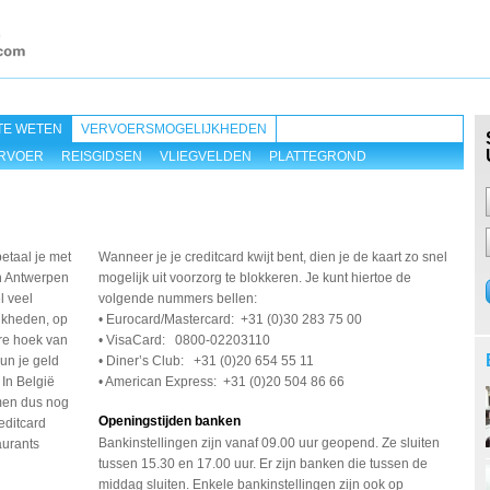
TE WETEN
VERVOERSMOGELIJKHEDEN
RVOER
REISGIDSEN
VLIEGVELDEN
PLATTEGROND
betaal je met
Wanneer je je creditcard kwijt bent, dien je de kaart zo snel
In Antwerpen
mogelijk uit voorzorg te blokkeren. Je kunt hiertoe de
l veel
volgende nummers bellen:
jkheden, op
• Eurocard/Mastercard: +31 (0)30 283 75 00
ere hoek van
• VisaCard: 0800-02203110
kun je geld
• Diner’s Club: +31 (0)20 654 55 11
In België
• American Express: +31 (0)20 504 86 66
 men dus nog
Openingstijden banken
editcard
Bankinstellingen zijn vanaf 09.00 uur geopend. Ze sluiten
aurants
tussen 15.30 en 17.00 uur. Er zijn banken die tussen de
middag sluiten. Enkele bankinstellingen zijn ook op