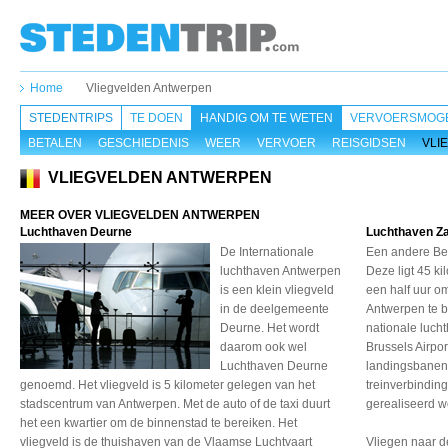
Home
Vliegvelden Antwerpen
STEDENTRIPS
TE DOEN
HANDIG OM TE WETEN
VERVOERSMOGE
BETALEN
GESCHIEDENIS
WEER
VERVOER
REISGIDSEN
VLI
VLIEGVELDEN ANTWERPEN
MEER OVER VLIEGVELDEN ANTWERPEN
Luchthaven Deurne
Luchthaven Z
De Internationale
Een andere Be
luchthaven Antwerpen
Deze ligt 45 k
is een klein vliegveld
een half uur o
in de deelgemeente
Antwerpen te b
Deurne. Het wordt
nationale luch
daarom ook wel
Brussels Airpor
Luchthaven Deurne
landingsbanen.
genoemd. Het vliegveld is 5 kilometer gelegen van het
treinverbindin
stadscentrum van Antwerpen. Met de auto of de taxi duurt
gerealiseerd w
het een kwartier om de binnenstad te bereiken. Het
vliegveld is de thuishaven van de Vlaamse Luchtvaart
Vliegen naar d