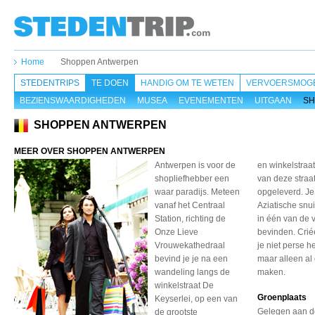
Home
Shoppen Antwerpen
STEDENTRIPS
TE DOEN
HANDIG OM TE WETEN
VERVOERSMOGE
BEZIENSWAARDIGHEDEN
MUSEA
EVENEMENTEN
UITGAAN
SH
SHOPPEN ANTWERPEN
MEER OVER SHOPPEN ANTWERPEN
Antwerpen is voor de
en winkelstraat
shopliefhebber een
van deze straa
waar paradijs. Meteen
opgeleverd. Je
vanaf het Centraal
Aziatische snui
Station, richting de
in één van de v
Onze Lieve
bevinden. Crié
Vrouwekathedraal
je niet perse h
bevind je je na een
maar alleen al
wandeling langs de
maken.
winkelstraat De
Groenplaats
Keyserlei, op een van
Gelegen aan d
de grootste