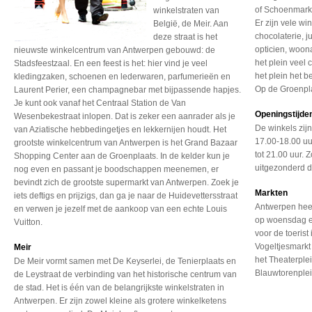
of Schoenmarkt
winkelstraten van
Er zijn vele wi
België, de Meir. Aan
chocolaterie, j
deze straat is het
opticien, woon
nieuwste winkelcentrum van Antwerpen gebouwd: de
het plein veel
Stadsfeestzaal. En een feest is het: hier vind je veel
het plein het 
kledingzaken, schoenen en lederwaren, parfumerieën en
Op de Groenpla
Laurent Perier, een champagnebar met bijpassende hapjes.
Je kunt ook vanaf het Centraal Station de Van
Openingstijde
Wesenbekestraat inlopen. Dat is zeker een aanrader als je
De winkels zij
van Aziatische hebbedingetjes en lekkernijen houdt. Het
17.00-18.00 uu
grootste winkelcentrum van Antwerpen is het Grand Bazaar
tot 21.00 uur. 
Shopping Center aan de Groenplaats. In de kelder kun je
uitgezonderd 
nog even en passant je boodschappen meenemen, er
bevindt zich de grootste supermarkt van Antwerpen. Zoek je
Markten
iets deftigs en prijzigs, dan ga je naar de Huidevettersstraat
Antwerpen heef
en verwen je jezelf met de aankoop van een echte Louis
op woensdag en
Vuitton.
voor de toerist
Vogeltjesmarkt
Meir
het Theaterple
De Meir vormt samen met De Keyserlei, de Tenierplaats en
Blauwtorenplei
de Leystraat de verbinding van het historische centrum van
de stad. Het is één van de belangrijkste winkelstraten in
Antwerpen. Er zijn zowel kleine als grotere winkelketens