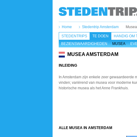
Home
Stedentrip Amsterdam
Musea
STEDENTRIPS
TE DOEN
HANDIG OM 
BEZIENSWAARDIGHEDEN
MUSEA
EV
MUSEA AMSTERDAM
INLEIDING
In Amsterdam zijn enkele
zeer gewaardeerde 
vinden; variërend van
musea voor moderne ku
historische musea
als het Anne Frankhuis.
ALLE MUSEA IN AMSTERDAM