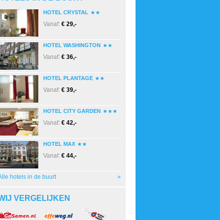
HOTEL CRYSTAL
Vanaf:
€ 29,-
HOTEL WASHINGTON
Vanaf:
€ 36,-
HOTEL PLANTAGE
Vanaf:
€ 39,-
HOTEL CITY GARDEN
Vanaf:
€ 42,-
HOTEL MAX
Vanaf:
€ 44,-
Alle hotels in de buurt
»
WIJ VERGELIJKEN