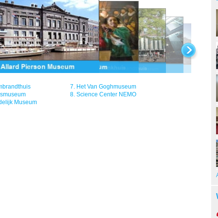
mbrandthuis
7.
Het Van Goghmuseum
jksmuseum
8.
Science Center NEMO
delijk Museum