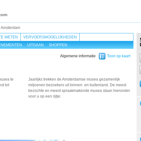
 Amsterdam
TE WETEN
VERVOERSMOGELIJKHEDEN
ENEMENTEN
UITGAAN
SHOPPEN
Algemene informatie
Toon op kaart
musea
te
Jaarlijks trekken de Amsterdamse musea gezamenlijk
nst
tot
miljoenen bezoekers uit binnen- en buitenland. De meest
bezochte en meest spraakmakende musea staan hieronder
voor u op een rijtje: