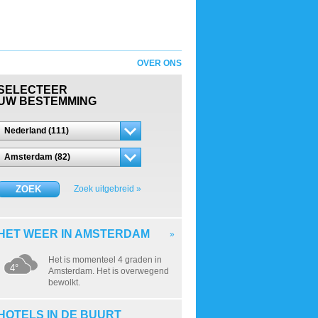
OVER ONS
SELECTEER
UW BESTEMMING
Nederland (111)
Amsterdam (82)
ZOEK
Zoek uitgebreid »
HET WEER IN AMSTERDAM
»
Het is momenteel 4 graden in
4°
Amsterdam. Het is overwegend
bewolkt.
HOTELS IN DE BUURT