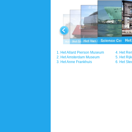
1.
Het Allard Pierson Museum
4.
Het Re
2.
Het Amsterdam Museum
5.
Het Ri
3.
Het Anne Frankhuis
6.
Het Ste